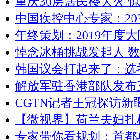
重庆30层居民楼大火
中国疾控中心专家：203
年终策划：2019年度大陆
悼念冰桶挑战发起人 数百
韩国议会打起来了：选举
解放军驻香港部队发布三
CGTN记者王冠探访新疆
【微视界】荷兰夫妇扎根青
专家带你看规划：首都功