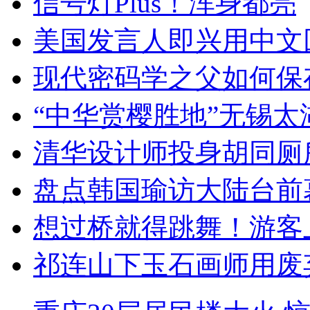
信号灯Plus！浑身都亮
美国发言人即兴用中文
现代密码学之父如何保
“中华赏樱胜地”无锡
清华设计师投身胡同厕
盘点韩国瑜访大陆台前
想过桥就得跳舞！游客
祁连山下玉石画师用废