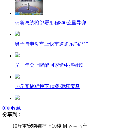
韩新总统将部署射程800公里导弹
男子骑电动车上快车道追尾“宝马”
员工年会上喝醉回家途中摔瘫痪
10斤宠物猫摔下10楼 砸坏宝马
宜宾雷人标语：不在公共场所吸大烟
0
顶
收藏
分享到：
10斤重宠物猫摔下10楼 砸坏宝马车