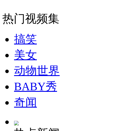
女孩北京地铁殴打老人 痛下狠手拳打脚踢
热门视频集
无痛分娩是否安全 医生回应
搞笑
外交部：反对强权政治霸凌主义
美女
外交部：有关国家言论片面不公正
动物世界
BABY秀
安徽一实载49人客车翻车
奇闻
走！跟着总书记去植树