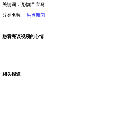
洪都拉斯前大使为召妓丑闻道歉
关键词：宠物猫 宝马
分类名称：
热点新闻
土耳其:部署"爱国者"首批荷军人抵达
您看完该视频的心情
英导航仪指错路 每年损失两亿
相关报道
张学友称春晚只唱一首感没诚意
山西运城恶犬咬伤多人 警民合力深夜将其击毙