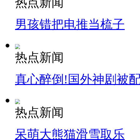
热点新闻
消防员救轻生者
花炮节热闹非凡
减压"枕头大战"
男孩错把电推当梳子
纽约上演“枕头大战”
热点新闻
司机酒驾遇交警 急速倒车逃窜
真心醉倒!国外神剧被
热点新闻
呆萌大熊猫滑雪取乐