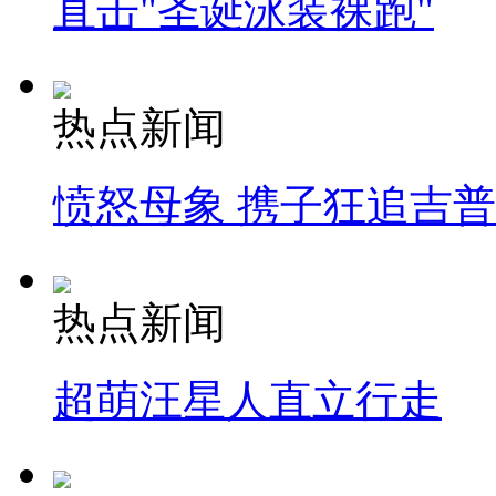
直击"圣诞泳装裸跑"
热点新闻
愤怒母象 携子狂追吉
热点新闻
超萌汪星人直立行走