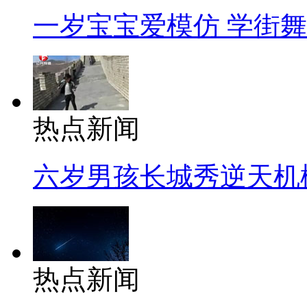
一岁宝宝爱模仿 学街
热点新闻
六岁男孩长城秀逆天机
热点新闻