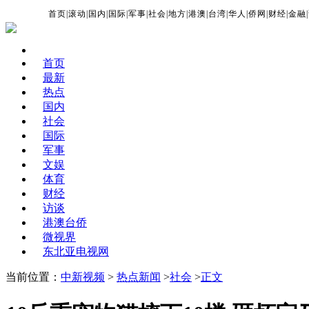
首页
|
滚动
|
国内
|
国际
|
军事
|
社会
|
地方
|
港澳
|
台湾
|
华人
|
侨网
|
财经
|
金融
|
首页
最新
热点
国内
社会
国际
军事
文娱
体育
财经
访谈
港澳台侨
微视界
东北亚电视网
当前位置：
中新视频
>
热点新闻
>
社会
>
正文