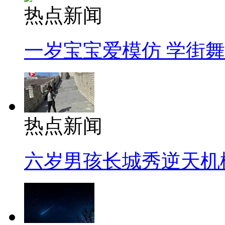
热点新闻
一岁宝宝爱模仿 学街
热点新闻
六岁男孩长城秀逆天机