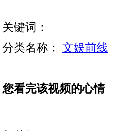
实拍:澳航机翼飞行途中突现巨蟒
关键词：
实拍男乘客不满售票员 竟抢夺方向盘
分类名称：
文娱前线
新闻直播闹乌龙 男主播补妆全入镜
您看完该视频的心情
巴基斯坦爆发游行 手机信号中断