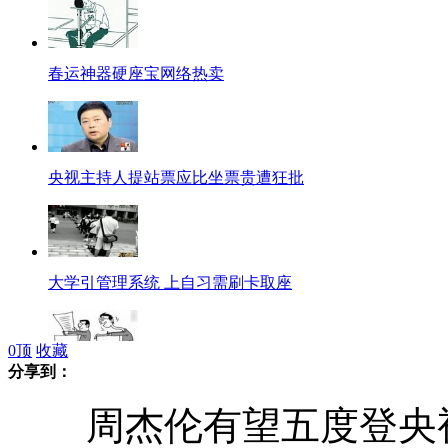
春运神器硬座宝网络热卖
央视主持人提站票应比坐票贵遭狂批
大学引管理系统 上自习需刷卡取座
0
顶
收藏
分享到：
高校公布作弊考生 被指"无人情味"
周杰伦有望五度登央视