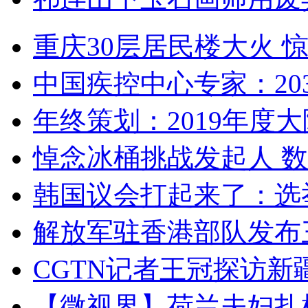
重庆30层居民楼大火
中国疾控中心专家：203
年终策划：2019年度大陆
悼念冰桶挑战发起人 数百
韩国议会打起来了：选举
解放军驻香港部队发布三
CGTN记者王冠探访新疆
【微视界】荷兰夫妇扎根青