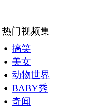
安徽一实载49人客车翻车
热门视频集
走！跟着总书记去植树
搞笑
消防员救轻生者
花炮节热闹非凡
减压"枕头大战"
美女
动物世界
纽约上演“枕头大战”
BABY秀
奇闻
司机酒驾遇交警 急速倒车逃窜