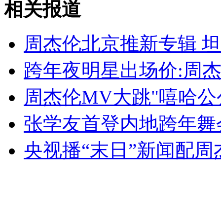
相关报道
拍客：湖南一家具仓库突发大火
周杰伦北京推新专辑 
山西运城恶犬咬伤多人 警民合力深夜将其击毙
跨年夜明星出场价:周杰
周杰伦MV大跳"嘻哈公公
女孩北京地铁殴打老人 痛下狠手拳打脚踢
张学友首登内地跨年舞
无痛分娩是否安全 医生回应
央视播“末日”新闻配周
外交部：反对强权政治霸凌主义
外交部：有关国家言论片面不公正