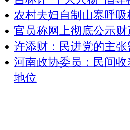
农村夫妇自制山寨呼吸
无痛分娩是否安全 医生回应
官员称网上彻底公示财
外交部：反对强权政治霸凌主义
许添财：民进党的主张
外交部：有关国家言论片面不公正
河南政协委员：民间收
地位
安徽一实载49人客车翻车
走！跟着总书记去植树