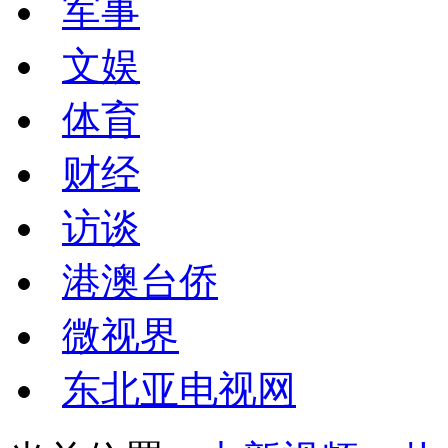
军事
文娱
体育
财经
访谈
港澳台侨
微视界
东北亚电视网