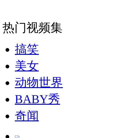
消防员救轻生者
花炮节热闹非凡
减压"枕头大战"
热门视频集
搞笑
纽约上演“枕头大战”
美女
司机酒驾遇交警 急速倒车逃窜
动物世界
BABY秀
奇闻