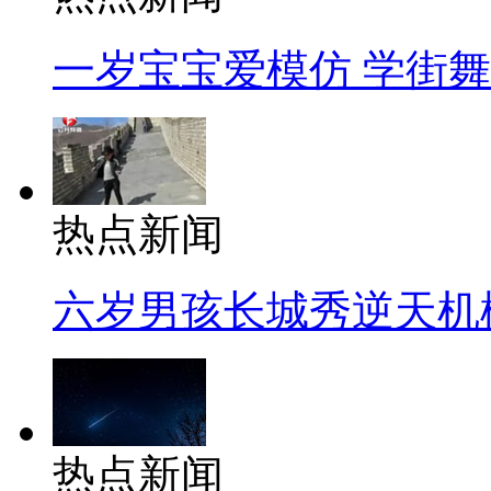
一岁宝宝爱模仿 学街
热点新闻
六岁男孩长城秀逆天机
热点新闻