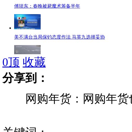
傅琰东：春晚被毙魔术筹备半年
美不满台当局保钓态度作法 马英九选择妥协
0
顶
收藏
专家：马英九若撤换海巡负责人 会引起台湾民间反弹
分享到：
网购年货：网购年货也
炒作“雷达锁定” 日本为渲染中国威胁论
马英九要求严控保钓船 台民间保钓受挫