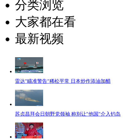
分类浏览
大家都在看
最新视频
雷达"瞄准警告"稀松平常 日本炒作添油加醋
苏贞昌拜会日朝野党领袖 称别让"他国"介入钓岛