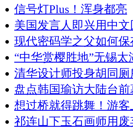
信号灯Plus！浑身都亮
美国发言人即兴用中文
现代密码学之父如何保
“中华赏樱胜地”无锡
清华设计师投身胡同厕
盘点韩国瑜访大陆台前
想过桥就得跳舞！游客
祁连山下玉石画师用废