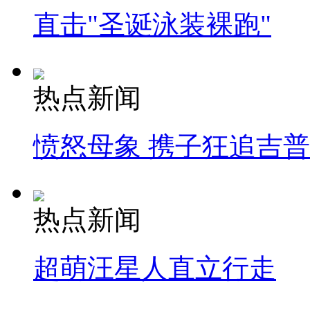
直击"圣诞泳装裸跑"
热点新闻
愤怒母象 携子狂追吉
热点新闻
超萌汪星人直立行走