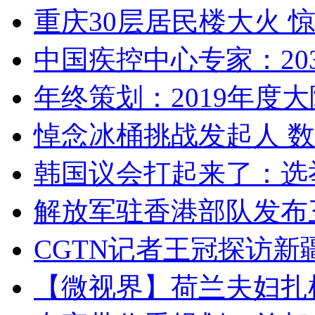
重庆30层居民楼大火
中国疾控中心专家：203
年终策划：2019年度大陆
悼念冰桶挑战发起人 数百
韩国议会打起来了：选举
解放军驻香港部队发布三
CGTN记者王冠探访新疆
【微视界】荷兰夫妇扎根青