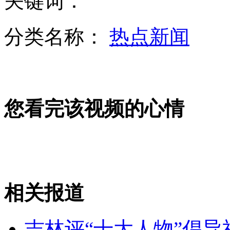
关键词：
分类名称：
热点新闻
文艺女青年为拍照逼停火车
印女子摇滚乐队被批有伤风化 遭解散
您看完该视频的心情
居民家里频被盗 门上贴求饶信
山西运城恶犬咬伤多人 警民合力深夜将其击毙
相关报道
吉林评“十大人物”倡导
女孩北京地铁殴打老人 痛下狠手拳打脚踢