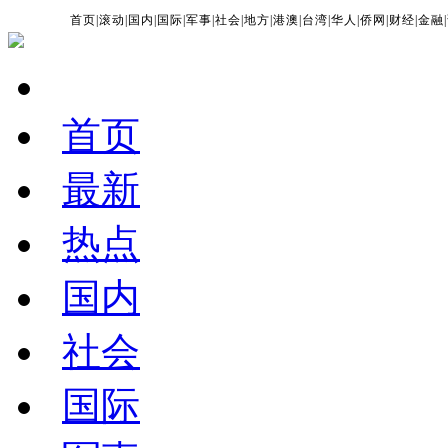
首页
|
滚动
|
国内
|
国际
|
军事
|
社会
|
地方
|
港澳
|
台湾
|
华人
|
侨网
|
财经
|
金融
|
首页
最新
热点
国内
社会
国际