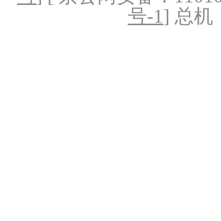
号-1
] 总机：