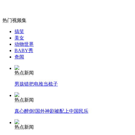
女孩北京地铁殴打老人 痛下狠手拳打脚踢
热门视频集
无痛分娩是否安全 医生回应
搞笑
美女
外交部：反对强权政治霸凌主义
动物世界
BABY秀
奇闻
外交部：有关国家言论片面不公正
热点新闻
男孩错把电推当梳子
安徽一实载49人客车翻车
热点新闻
真心醉倒!国外神剧被配上中国民乐
热点新闻
走！跟着总书记去植树