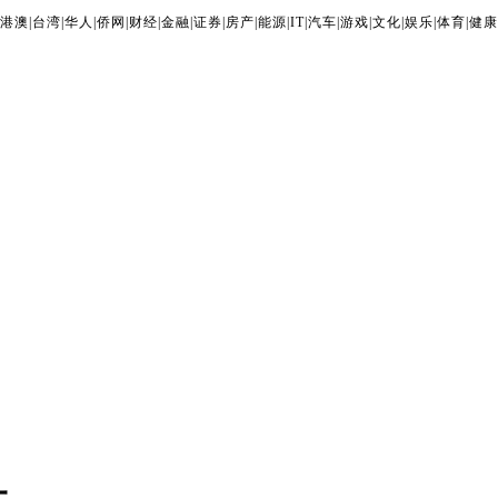
港澳
|
台湾
|
华人
|
侨网
|
财经
|
金融
|
证券
|
房产
|
能源
|
IT
|
汽车
|
游戏
|
文化
|
娱乐
|
体育
|
健康