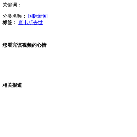
老师“三八节”写文章称赞老婆
关键词：
分类名称：
国际新闻
标签：
查韦斯去世
男子掏10万元带女友去整形
您看完该视频的心情
嫦娥三号月球探测器发射器开始总装
相关报道
本拉登女婿纽约受审 拒不认罪
山西运城恶犬咬伤多人 警民合力深夜将其击毙