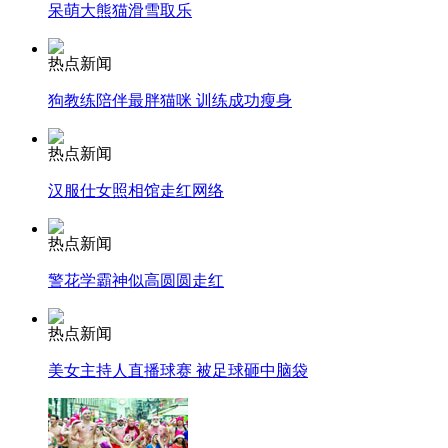
呆萌大熊猫滑雪取乐
消防员救轻生者
花炮节热闹非凡
减压"枕头大战"
热点新闻
狗教练陪伴最胖猫咪 训练成功瘦身
热点新闻
纽约上演“枕头大战”
汉服仕女照相馆走红网络
司机酒驾遇交警 急速倒车逃窜
热点新闻
警花学霸神似高圆圆走红
热点新闻
美女主持人直播球赛 被足球砸中脑袋