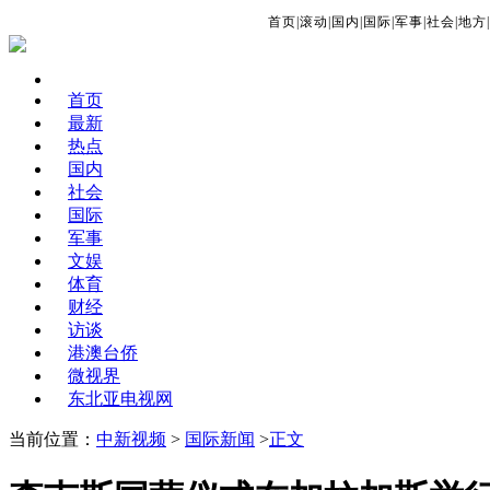
首页
|
滚动
|
国内
|
国际
|
军事
|
社会
|
地方
|
首页
最新
热点
国内
社会
国际
军事
文娱
体育
财经
访谈
港澳台侨
微视界
东北亚电视网
当前位置：
中新视频
>
国际新闻
>
正文