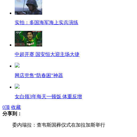
实拍：多国海军海上实兵演练
中超开赛 国安恒大迎主场大捷
网店兜售“防春困”神器
女白领3年每天一顿饭 体重反增
0
顶
收藏
分享到：
英球员因争球头部血管破裂猝死
委内瑞拉：查韦斯国葬仪式在加拉加斯举行