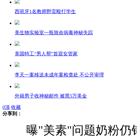
西班牙1名教师野蛮殴打学生
美生物实验室一瓶致命病毒神秘失踪
美国特工“男人帮”首迎女管家
李天一案移送未成年案检查处 不公开审理
外籍男子收神秘邮件 被黑5万美金
0
顶
收藏
分享到：
成都一幢在拆大楼突然倒塌
曝"美素"问题奶粉仍销