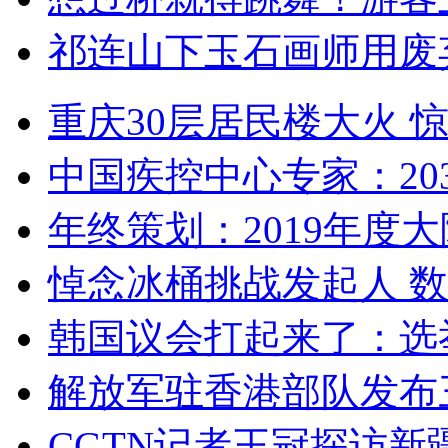
祁连山下玉石画师用废
重庆30层居民楼大火
中国疾控中心专家：203
年终策划：2019年度大陆
悼念冰桶挑战发起人 数百
韩国议会打起来了：选举
解放军驻香港部队发布三
CGTN记者王冠探访新疆