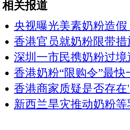
相关报道
外交部：反对强权政治霸凌主义
央视曝光美素奶粉造假
外交部：有关国家言论片面不公正
香港官员就奶粉限带措
深圳一市民携奶粉过境
安徽一实载49人客车翻车
香港奶粉“限购令”最
香港商家质疑是否存在"
走！跟着总书记去植树
新西兰旱灾推动奶粉等
消防员救轻生者
花炮节热闹非凡
减压"枕头大战"