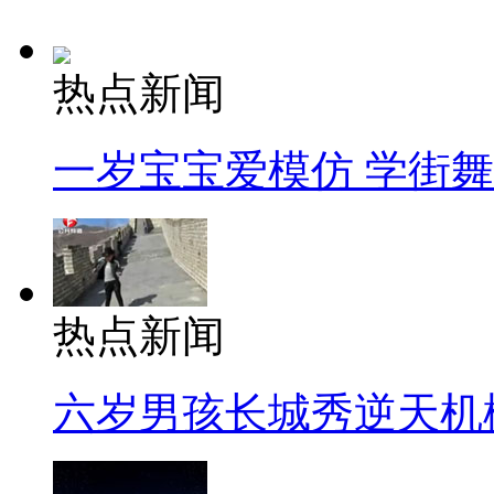
热点新闻
一岁宝宝爱模仿 学街
热点新闻
六岁男孩长城秀逆天机