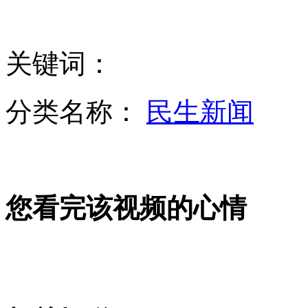
"辣妹"计划选秀寻觅新成员
英国艳模整形330次
关键词：
分类名称：
民生新闻
美国影院枪击案凶手认罪求免死
山西运城恶犬咬伤多人 警民合力深夜将其击毙
您看完该视频的心情
女孩北京地铁殴打老人 痛下狠手拳打脚踢
无痛分娩是否安全 医生回应