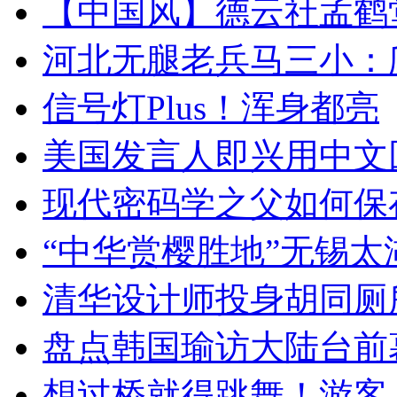
【中国风】德云社孟鹤
河北无腿老兵马三小：爬
信号灯Plus！浑身都亮
美国发言人即兴用中文
现代密码学之父如何保
“中华赏樱胜地”无锡
清华设计师投身胡同厕
盘点韩国瑜访大陆台前
想过桥就得跳舞！游客