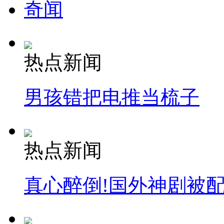
奇闻
热点新闻
男孩错把电推当梳子
热点新闻
真心醉倒!国外神剧被