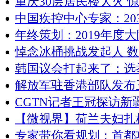
重庆30层居民楼大火
中国疾控中心专家：203
年终策划：2019年度大陆
悼念冰桶挑战发起人 数百
韩国议会打起来了：选举
解放军驻香港部队发布三
CGTN记者王冠探访新疆
【微视界】荷兰夫妇扎根青
专家带你看规划：首都功