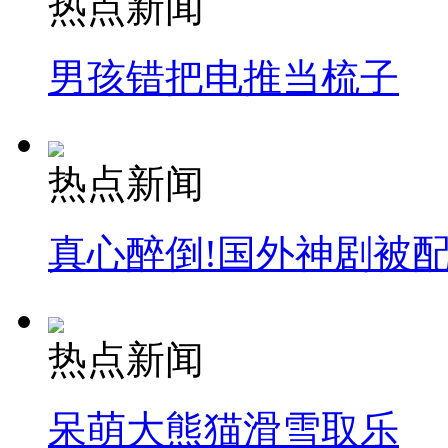
热点新闻
消防员救轻生者
花炮节热闹非凡
减压"枕头大战"
男孩错把电推当梳子
纽约上演“枕头大战”
热点新闻
司机酒驾遇交警 急速倒车逃窜
真心醉倒!国外神剧被
热点新闻
呆萌大熊猫滑雪取乐