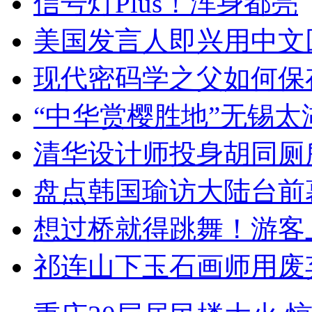
信号灯Plus！浑身都亮
美国发言人即兴用中文
现代密码学之父如何保
“中华赏樱胜地”无锡
清华设计师投身胡同厕
盘点韩国瑜访大陆台前
想过桥就得跳舞！游客
祁连山下玉石画师用废