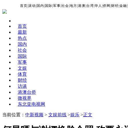
首页
|
滚动
|
国内
|
国际
|
军事
|
社会
|
地方
|
港澳
|
台湾
|
华人
|
侨网
|
财经
|
金融
|
首页
最新
热点
国内
社会
国际
军事
文娱
体育
财经
访谈
港澳台侨
微视界
东北亚电视网
当前位置：
中新视频
>
文娱前线
>
娱乐
>
正文