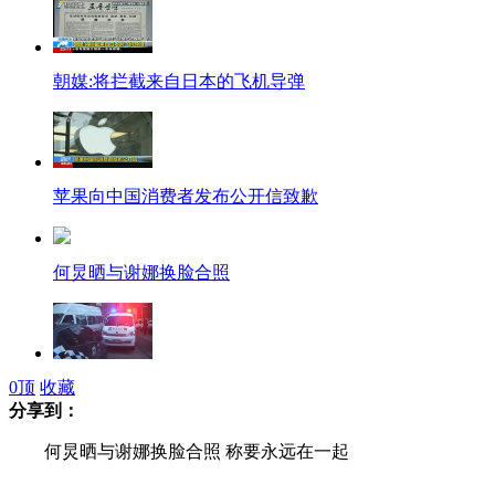
朝媒:将拦截来自日本的飞机导弹
苹果向中国消费者发布公开信致歉
何炅晒与谢娜换脸合照
0
顶
收藏
年轻女子23层楼跳下身亡
分享到：
何炅晒与谢娜换脸合照 称要永远在一起
解放军新式车牌首度公布采用六项防伪技术