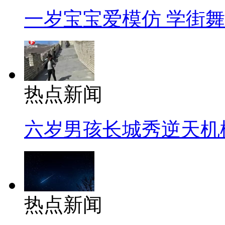
一岁宝宝爱模仿 学街
热点新闻
六岁男孩长城秀逆天机
热点新闻