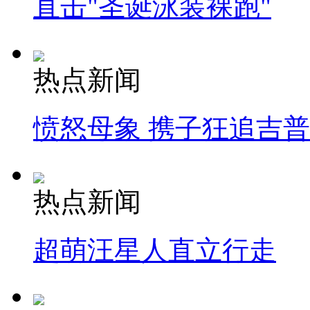
直击"圣诞泳装裸跑"
热点新闻
愤怒母象 携子狂追吉
热点新闻
超萌汪星人直立行走