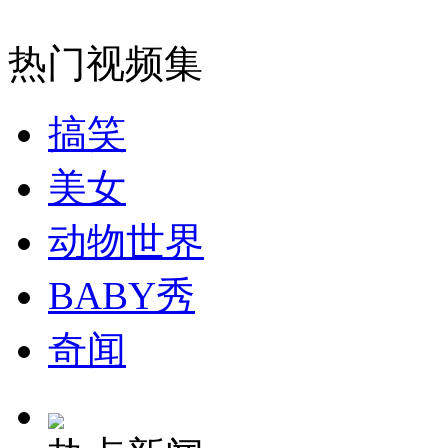
女孩北京地铁殴打老人 痛下狠手拳打脚踢
热门视频集
无痛分娩是否安全 医生回应
搞笑
外交部：反对强权政治霸凌主义
美女
外交部：有关国家言论片面不公正
动物世界
BABY秀
安徽一实载49人客车翻车
奇闻
走！跟着总书记去植树