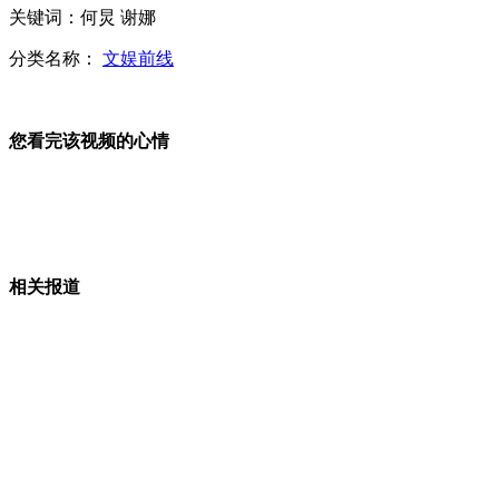
关键词：何炅 谢娜
“东北小姑娘哄妈妈”视频走红
分类名称：
文娱前线
您看完该视频的心情
妹子坐地乞讨8元 遭拍起身逃离
老女排国手陈招娣因病逝世
相关报道
小偷半路更衣装路人甲 躲警察追捕
山西运城恶犬咬伤多人 警民合力深夜将其击毙