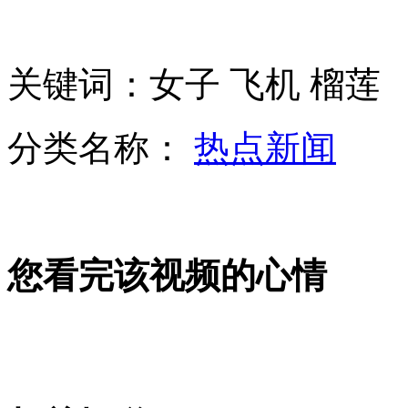
北约秘书长拉斯穆森到访板门店
关键词：女子 飞机 榴莲
北京H7N9患者家庭活鸡购自天津
分类名称：
热点新闻
河南确诊2例人感染H7N9禽流感
您看完该视频的心情
日本监测朝导弹多次自摆乌龙
山西运城恶犬咬伤多人 警民合力深夜将其击毙