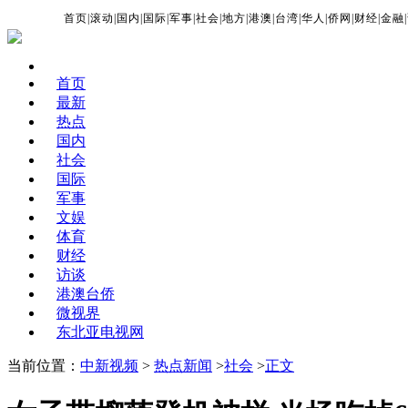
首页
|
滚动
|
国内
|
国际
|
军事
|
社会
|
地方
|
港澳
|
台湾
|
华人
|
侨网
|
财经
|
金融
|
首页
最新
热点
国内
社会
国际
军事
文娱
体育
财经
访谈
港澳台侨
微视界
东北亚电视网
当前位置：
中新视频
>
热点新闻
>
社会
>
正文