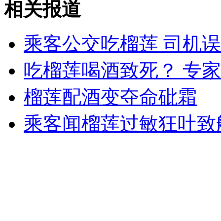
相关报道
乘客公交吃榴莲 司机
女孩北京地铁殴打老人 痛下狠手拳打脚踢
吃榴莲喝酒致死？ 专
无痛分娩是否安全 医生回应
榴莲配酒变夺命砒霜
外交部：反对强权政治霸凌主义
乘客闻榴莲过敏狂吐致
外交部：有关国家言论片面不公正
安徽一实载49人客车翻车