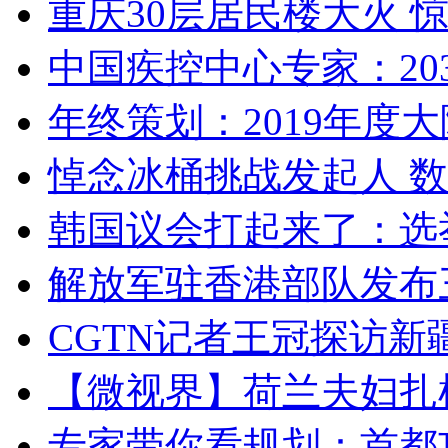
重庆30层居民楼大火
中国疾控中心专家：203
年终策划：2019年度大陆
悼念冰桶挑战发起人 数百
韩国议会打起来了：选举
解放军驻香港部队发布三
CGTN记者王冠探访新疆
【微视界】荷兰夫妇扎根青
专家带你看规划：首都功