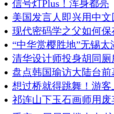
信号灯Plus！浑身都亮
美国发言人即兴用中文
现代密码学之父如何保
“中华赏樱胜地”无锡
清华设计师投身胡同厕
盘点韩国瑜访大陆台前
想过桥就得跳舞！游客
祁连山下玉石画师用废