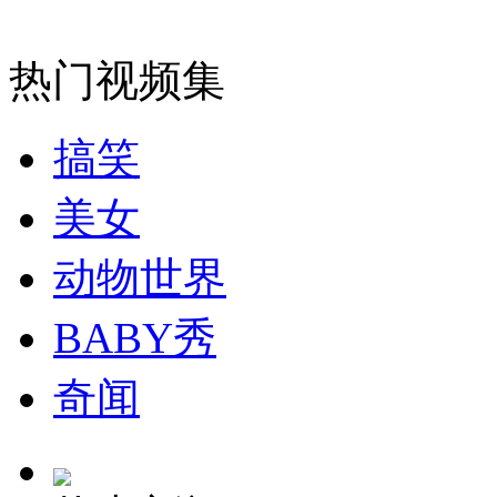
走！跟着总书记去植树
热门视频集
消防员救轻生者
花炮节热闹非凡
减压"枕头大战"
搞笑
美女
纽约上演“枕头大战”
动物世界
BABY秀
司机酒驾遇交警 急速倒车逃窜
奇闻