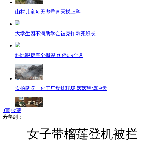
山村儿童每天爬垂直天梯上学
大学生因不满助学金被克扣刺死班长
科比跟腱完全撕裂 伤停6-9个月
实拍武汉一化工厂爆炸现场 滚滚黑烟冲天
0
顶
收藏
分享到：
日本24小时持续警戒朝鲜发射导弹
女子带榴莲登机被拦 