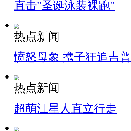
直击"圣诞泳装裸跑"
热点新闻
愤怒母象 携子狂追吉
热点新闻
超萌汪星人直立行走