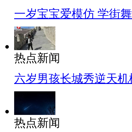
一岁宝宝爱模仿 学街
热点新闻
六岁男孩长城秀逆天机
热点新闻