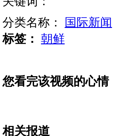
关键词：
韩高管称朝鲜或在15日展示新研发导弹
分类名称：
国际新闻
标签：
朝鲜
韩联社：金正恩半月未公开露面
广东：夫妻二人被砍 丈夫惨遭割鼻
您看完该视频的心情
少女团蕾丝短裙长靴秀热舞
山西运城恶犬咬伤多人 警民合力深夜将其击毙
相关报道