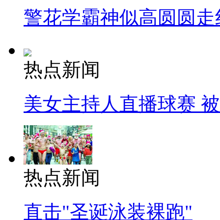
警花学霸神似高圆圆走
热点新闻
美女主持人直播球赛 
热点新闻
直击"圣诞泳装裸跑"