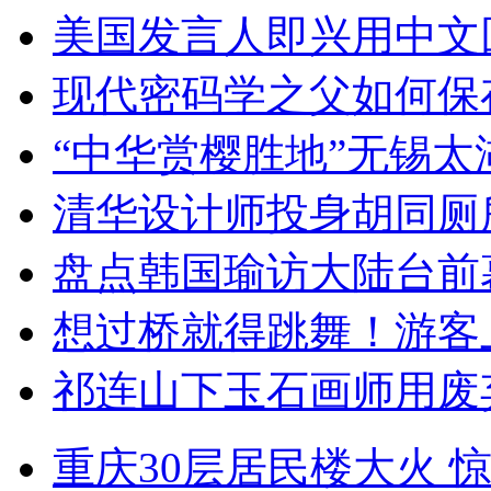
美国发言人即兴用中文
现代密码学之父如何保
“中华赏樱胜地”无锡
清华设计师投身胡同厕
盘点韩国瑜访大陆台前
想过桥就得跳舞！游客
祁连山下玉石画师用废
重庆30层居民楼大火