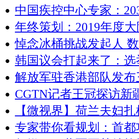
中国疾控中心专家：203
年终策划：2019年度大陆
悼念冰桶挑战发起人 数百
韩国议会打起来了：选举
解放军驻香港部队发布三
CGTN记者王冠探访新疆
【微视界】荷兰夫妇扎根青
专家带你看规划：首都功