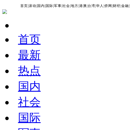
首页
|
滚动
|
国内
|
国际
|
军事
|
社会
|
地方
|
港澳
|
台湾
|
华人
|
侨网
|
财经
|
金融
|
首页
最新
热点
国内
社会
国际