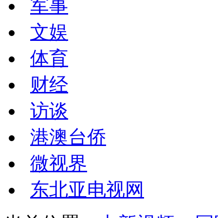
军事
文娱
体育
财经
访谈
港澳台侨
微视界
东北亚电视网