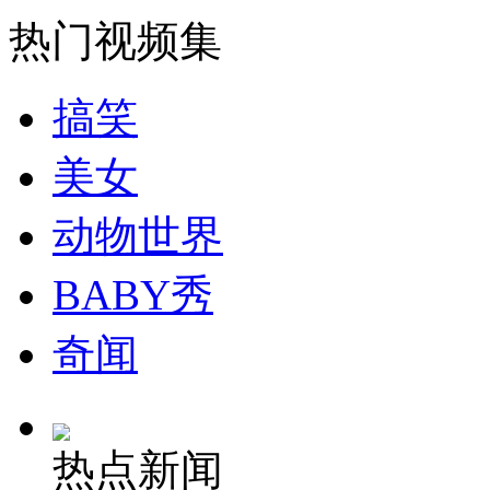
热门视频集
走！跟着总书记去植树
搞笑
消防员救轻生者
花炮节热闹非凡
减压"枕头大战"
美女
动物世界
纽约上演“枕头大战”
BABY秀
司机酒驾遇交警 急速倒车逃窜
奇闻
热点新闻