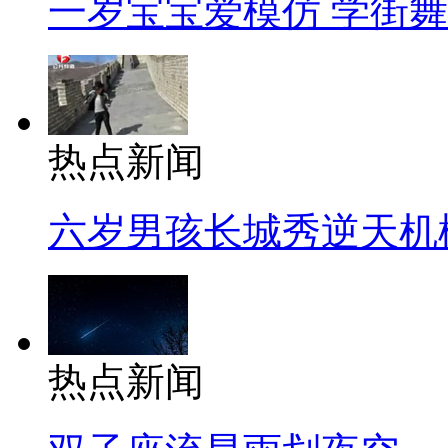
一岁宝宝爱模仿 学街
热点新闻
六岁男孩长城秀逆天机
热点新闻