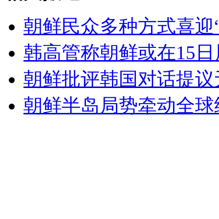
朝鲜民众多种方式喜迎“
女孩北京地铁殴打老人 痛下狠手拳打脚踢
韩高管称朝鲜或在15
无痛分娩是否安全 医生回应
朝鲜批评韩国对话提议
外交部：反对强权政治霸凌主义
朝鲜半岛局势牵动全球
外交部：有关国家言论片面不公正
安徽一实载49人客车翻车