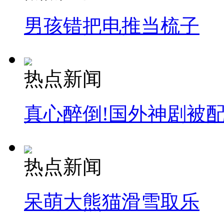
男孩错把电推当梳子
热点新闻
真心醉倒!国外神剧被
热点新闻
呆萌大熊猫滑雪取乐