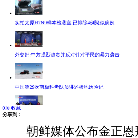
实拍太原H7N9样本检测室 已排除4例疑似病例
外交部:中方强烈谴责并反对针对平民的暴力袭击
中国第29次南极科考队员讲述极地历险记
0
顶
收藏
分享到：
北京卫生局回应H7N9病毒随天气转暖向北扩散论
朝鲜媒体公布金正恩拜