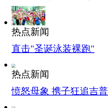
热点新闻
直击"圣诞泳装裸跑"
热点新闻
愤怒母象 携子狂追吉