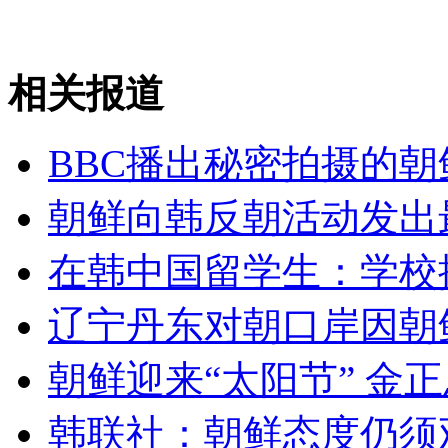
巴方称境内至少5人死亡 包括2名儿童3名妇女
相关报道
山西运城恶犬咬伤多人 警民合力深夜将其击毙
BBC播出秘密拍摄的
女孩北京地铁殴打老人 痛下狠手拳打脚踢
朝鲜向韩反朝活动发出
无痛分娩是否安全 医生回应
在韩中国留学生：学校
辽宁丹东对朝口岸因朝
外交部：反对强权政治霸凌主义
朝鲜迎来“太阳节” 金
外交部：有关国家言论片面不公正
韩联社：朝鲜态度仍须