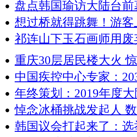
盘点韩国瑜访大陆台前
想过桥就得跳舞！游客
祁连山下玉石画师用废
重庆30层居民楼大火
中国疾控中心专家：203
年终策划：2019年度大陆
悼念冰桶挑战发起人 数百
韩国议会打起来了：选举