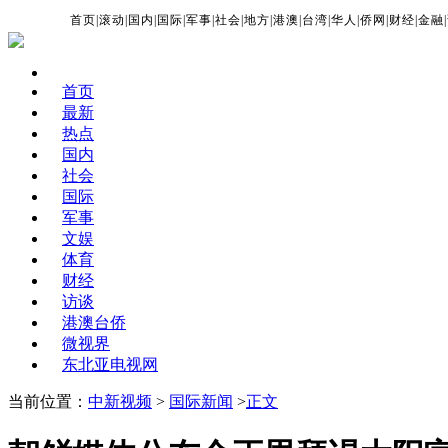
首页
|
滚动
|
国内
|
国际
|
军事
|
社会
|
地方
|
港澳
|
台湾
|
华人
|
侨网
|
财经
|
金融
|
首页
最新
热点
国内
社会
国际
军事
文娱
体育
财经
访谈
港澳台侨
微视界
东北亚电视网
当前位置：
中新视频
>
国际新闻
>
正文