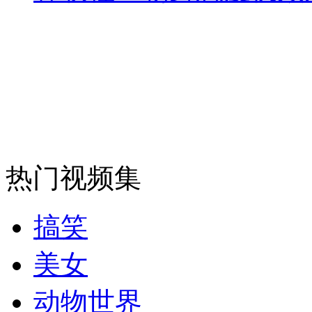
安徽一实载49人客车翻车
走！跟着总书记去植树
消防员救轻生者
花炮节热闹非凡
减压"枕头大战"
热门视频集
搞笑
纽约上演“枕头大战”
美女
司机酒驾遇交警 急速倒车逃窜
动物世界