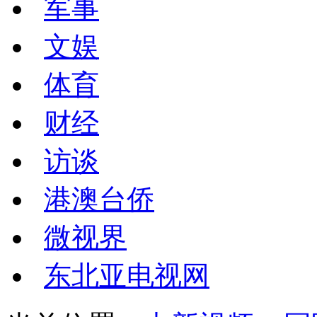
军事
文娱
体育
财经
访谈
港澳台侨
微视界
东北亚电视网