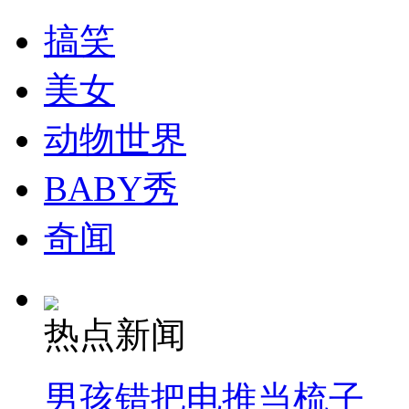
走！跟着总书记去植树
搞笑
消防员救轻生者
花炮节热闹非凡
减压"枕头大战"
美女
动物世界
纽约上演“枕头大战”
BABY秀
奇闻
司机酒驾遇交警 急速倒车逃窜
热点新闻
男孩错把电推当梳子