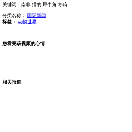
关键词：南非 猎豹 犀牛角 毒药
应对首例H7N9 台湾暂未提高大陆旅游警戒
分类名称：
国际新闻
标签：
动物世界
芦山地震震中烈度有望近日公布
您看完该视频的心情
台中老师自创聪明切瓜法 瓜汁一点不外漏
相关报道
韩提议开韩朝实务会谈 遭拒将采取"重大措施"