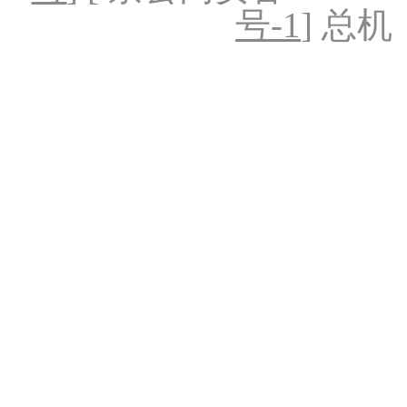
号-1
] 总机：