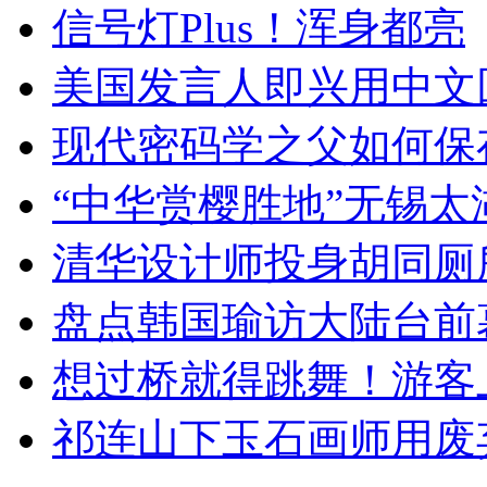
信号灯Plus！浑身都亮
美国发言人即兴用中文
现代密码学之父如何保
“中华赏樱胜地”无锡
清华设计师投身胡同厕
盘点韩国瑜访大陆台前
想过桥就得跳舞！游客
祁连山下玉石画师用废