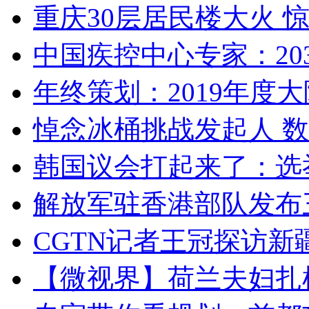
重庆30层居民楼大火
中国疾控中心专家：203
年终策划：2019年度大陆
悼念冰桶挑战发起人 数百
韩国议会打起来了：选举
解放军驻香港部队发布三
CGTN记者王冠探访新疆
【微视界】荷兰夫妇扎根青