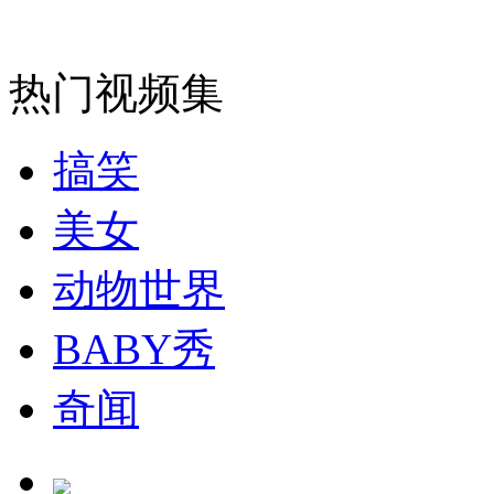
郭美美秀最新照晒名表名包再惹争议
热门视频集
山西运城恶犬咬伤多人 警民合力深夜将其击毙
搞笑
女孩北京地铁殴打老人 痛下狠手拳打脚踢
美女
动物世界
无痛分娩是否安全 医生回应
BABY秀
外交部：反对强权政治霸凌主义
奇闻
外交部：有关国家言论片面不公正