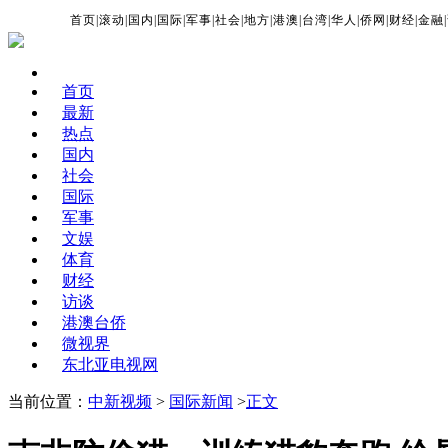
首页
|
滚动
|
国内
|
国际
|
军事
|
社会
|
地方
|
港澳
|
台湾
|
华人
|
侨网
|
财经
|
金融
|
首页
最新
热点
国内
社会
国际
军事
文娱
体育
财经
访谈
港澳台侨
微视界
东北亚电视网
当前位置：
中新视频
>
国际新闻
>
正文