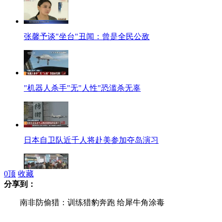
张馨予谈"坐台"丑闻：曾是全民公敌
"机器人杀手"无"人性"恐滥杀无辜
日本自卫队近千人将赴美参加夺岛演习
0
顶
收藏
分享到：
台湾高铁因信号故障大规模停驶
南非防偷猎：训练猎豹奔跑 给犀牛角涂毒