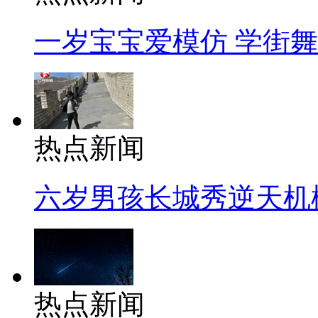
一岁宝宝爱模仿 学街
热点新闻
六岁男孩长城秀逆天机
热点新闻