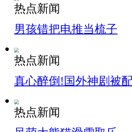
热点新闻
安徽一实载49人客车翻车
男孩错把电推当梳子
走！跟着总书记去植树
热点新闻
消防员救轻生者
花炮节热闹非凡
减压"枕头大战"
真心醉倒!国外神剧被
纽约上演“枕头大战”
热点新闻
司机酒驾遇交警 急速倒车逃窜