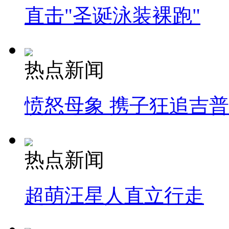
直击"圣诞泳装裸跑"
热点新闻
愤怒母象 携子狂追吉
热点新闻
超萌汪星人直立行走