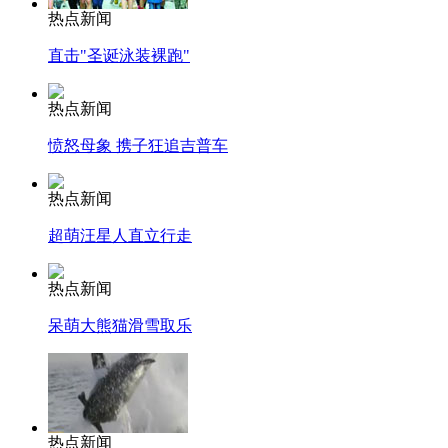
热点新闻
直击"圣诞泳装裸跑"
热点新闻
愤怒母象 携子狂追吉普车
热点新闻
超萌汪星人直立行走
热点新闻
呆萌大熊猫滑雪取乐
热点新闻