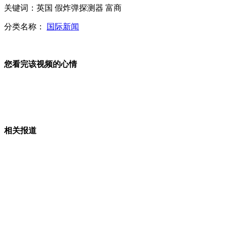
关键词：英国 假炸弹探测器 富商
应对首例H7N9 台湾暂未提高大陆旅游警戒
分类名称：
国际新闻
您看完该视频的心情
芦山地震震中烈度有望近日公布
台中老师自创聪明切瓜法 瓜汁一点不外漏
相关报道
韩提议开韩朝实务会谈 遭拒将采取"重大措施"