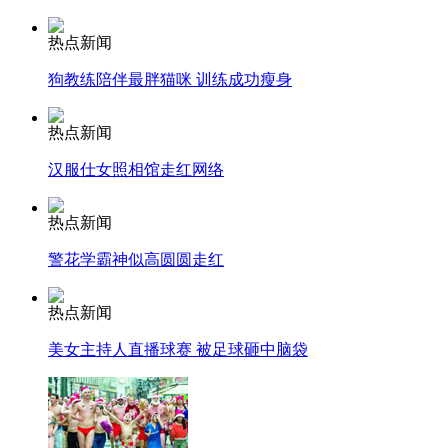
热点新闻
安徽一实载49人客车翻车
狗教练陪伴最胖猫咪 训练成功瘦身
热点新闻
走！跟着总书记去植树
汉服仕女照相馆走红网络
热点新闻
消防员救轻生者
花炮节热闹非凡
减压"枕头大战"
警花学霸神似高圆圆走红
热点新闻
纽约上演“枕头大战”
美女主持人直播球赛 被足球砸中脑袋
司机酒驾遇交警 急速倒车逃窜