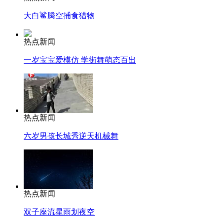
大白鲨腾空捕食猎物
热点新闻
一岁宝宝爱模仿 学街舞萌态百出
热点新闻
六岁男孩长城秀逆天机械舞
热点新闻
双子座流星雨划夜空