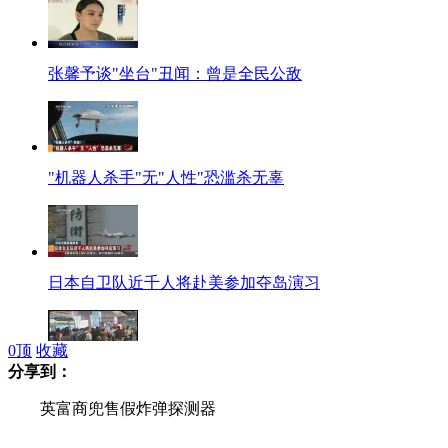
张馨予谈"坐台"丑闻：曾是全民公敌
"机器人杀手"无"人性"恐滥杀无辜
日本自卫队近千人将赴美参加夺岛演习
0
顶
收藏
分享到：
台湾高铁因信号故障大规模停驶
英富商兜售假炸弹探测器