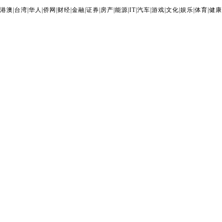
港澳
|
台湾
|
华人
|
侨网
|
财经
|
金融
|
证券
|
房产
|
能源
|
IT
|
汽车
|
游戏
|
文化
|
娱乐
|
体育
|
健康