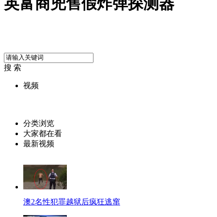
英富商兜售假炸弹探测器
搜 索
视频
分类浏览
大家都在看
最新视频
澳2名性犯罪越狱后疯狂逃窜