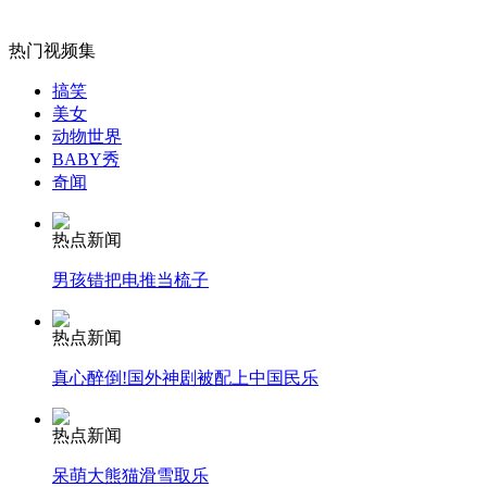
郭美美秀最新照晒名表名包再惹争议
热门视频集
山西运城恶犬咬伤多人 警民合力深夜将其击毙
搞笑
美女
动物世界
BABY秀
奇闻
女孩北京地铁殴打老人 痛下狠手拳打脚踢
热点新闻
无痛分娩是否安全 医生回应
男孩错把电推当梳子
热点新闻
外交部：反对强权政治霸凌主义
真心醉倒!国外神剧被配上中国民乐
外交部：有关国家言论片面不公正
热点新闻
呆萌大熊猫滑雪取乐