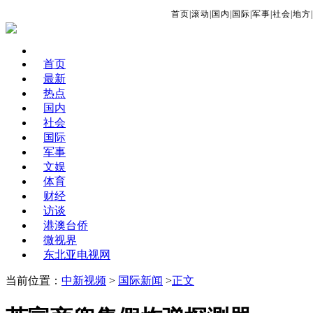
首页
|
滚动
|
国内
|
国际
|
军事
|
社会
|
地方
|
首页
最新
热点
国内
社会
国际
军事
文娱
体育
财经
访谈
港澳台侨
微视界
东北亚电视网
当前位置：
中新视频
>
国际新闻
>
正文