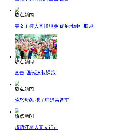
热点新闻
美女主持人直播球赛 被足球砸中脑袋
热点新闻
直击"圣诞泳装裸跑"
热点新闻
愤怒母象 携子狂追吉普车
热点新闻
超萌汪星人直立行走