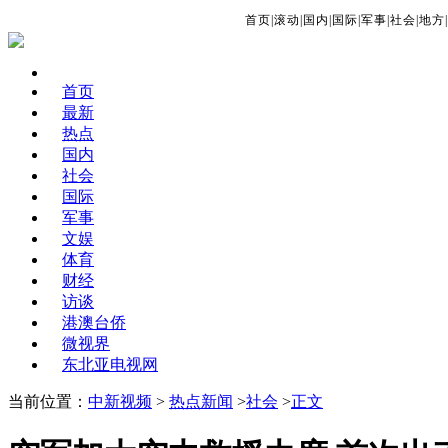
首页
|
滚动
|
国内
|
国际
|
军事
|
社会
|
地方
|
首页
最新
热点
国内
社会
国际
军事
文娱
体育
财经
访谈
港澳台侨
微视界
东北亚电视网
当前位置：
中新视频
>
热点新闻
>
社会
>
正文