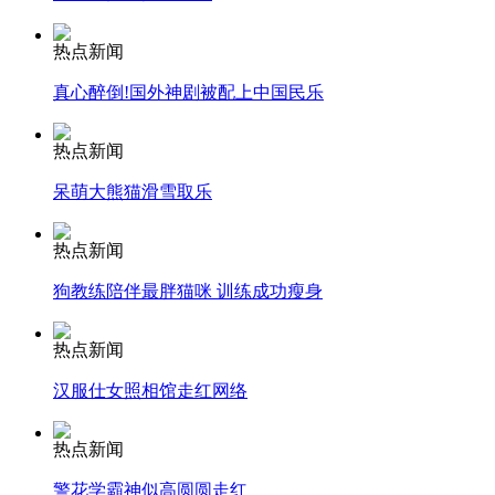
热点新闻
安徽一实载49人客车翻车
真心醉倒!国外神剧被配上中国民乐
热点新闻
走！跟着总书记去植树
呆萌大熊猫滑雪取乐
热点新闻
消防员救轻生者
花炮节热闹非凡
减压"枕头大战"
狗教练陪伴最胖猫咪 训练成功瘦身
热点新闻
纽约上演“枕头大战”
汉服仕女照相馆走红网络
热点新闻
司机酒驾遇交警 急速倒车逃窜
警花学霸神似高圆圆走红