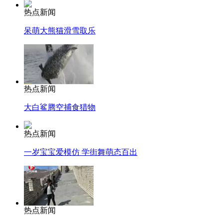
热点新闻
呆萌大熊猫滑雪取乐
热点新闻
大白鲨腾空捕食猎物
热点新闻
一岁宝宝爱模仿 学街舞萌态百出
热点新闻