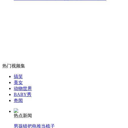
郭美美秀最新照晒名表名包再惹争议
山西运城恶犬咬伤多人 警民合力深夜将其击毙
女孩北京地铁殴打老人 痛下狠手拳打脚踢
热门视频集
无痛分娩是否安全 医生回应
搞笑
美女
动物世界
外交部：反对强权政治霸凌主义
BABY秀
奇闻
外交部：有关国家言论片面不公正
热点新闻
男孩错把电推当梳子