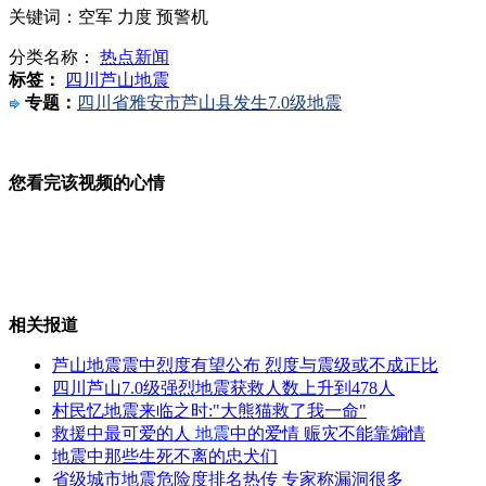
关键词：空军 力度 预警机
应对首例H7N9 台湾暂未提高大陆旅游警戒
分类名称：
热点新闻
标签：
四川芦山地震
专题：
四川省雅安市芦山县发生7.0级地震
芦山地震震中烈度有望近日公布
您看完该视频的心情
台中老师自创聪明切瓜法 瓜汁一点不外漏
相关报道
芦山地震震中烈度有望公布 烈度与震级或不成正比
韩提议开韩朝实务会谈 遭拒将采取"重大措施"
四川芦山7.0级强烈地震获救人数上升到478人
村民忆地震来临之时:"大熊猫救了我一命"
救援中最可爱的人
地震
中的爱情 赈灾不能靠煽情
地震中那些生死不离的忠犬们
省级城市地震危险度排名热传 专家称漏洞很多