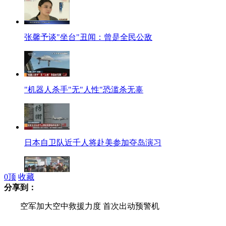
张馨予谈"坐台"丑闻：曾是全民公敌
"机器人杀手"无"人性"恐滥杀无辜
日本自卫队近千人将赴美参加夺岛演习
0
顶
收藏
分享到：
台湾高铁因信号故障大规模停驶
空军加大空中救援力度 首次出动预警机