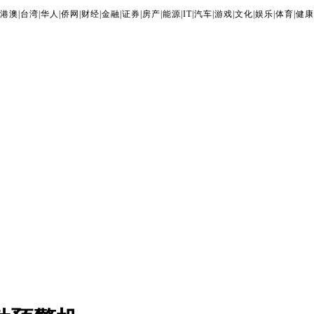
港澳
|
台湾
|
华人
|
侨网
|
财经
|
金融
|
证券
|
房产
|
能源
|
IT
|
汽车
|
游戏
|
文化
|
娱乐
|
体育
|
健康