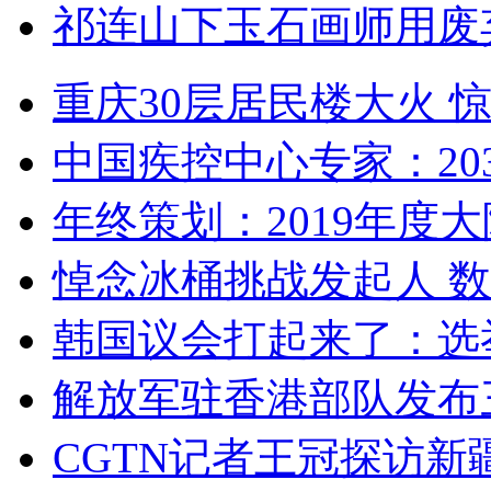
祁连山下玉石画师用废
重庆30层居民楼大火
中国疾控中心专家：203
年终策划：2019年度大陆
悼念冰桶挑战发起人 数百
韩国议会打起来了：选举
解放军驻香港部队发布三
CGTN记者王冠探访新疆