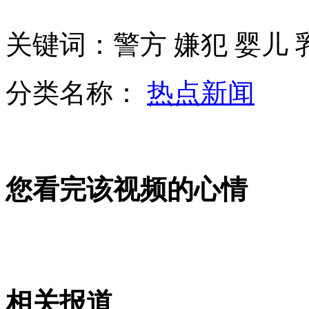
关键词：警方 嫌犯 婴儿 
芦山地震震中烈度有望近日公布
分类名称：
热点新闻
台中老师自创聪明切瓜法 瓜汁一点不外漏
您看完该视频的心情
韩提议开韩朝实务会谈 遭拒将采取"重大措施"
郭美美秀最新照晒名表名包再惹争议
相关报道
山西运城恶犬咬伤多人 警民合力深夜将其击毙