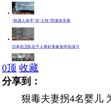
"机器人杀手"无"人性"恐滥杀无辜
日本自卫队近千人将赴美参加夺岛演习
0
顶
收藏
台湾高铁因信号故障大规模停驶
分享到：
狠毒夫妻拐4名婴儿 
应对首例H7N9 台湾暂未提高大陆旅游警戒