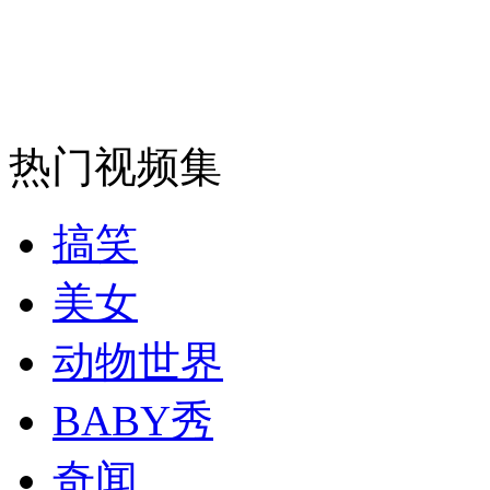
走！跟着总书记去植树
消防员救轻生者
花炮节热闹非凡
减压"枕头大战"
热门视频集
搞笑
纽约上演“枕头大战”
美女
司机酒驾遇交警 急速倒车逃窜
动物世界
BABY秀
奇闻