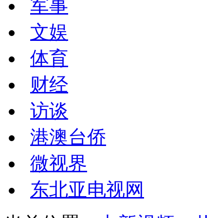
军事
文娱
体育
财经
访谈
港澳台侨
微视界
东北亚电视网