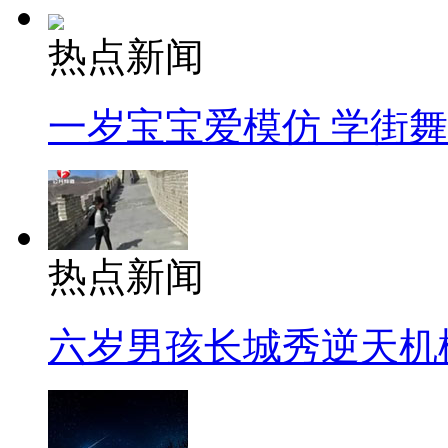
热点新闻
一岁宝宝爱模仿 学街
热点新闻
六岁男孩长城秀逆天机