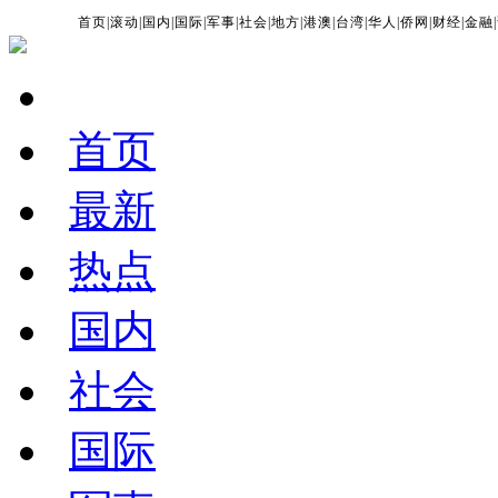
首页
|
滚动
|
国内
|
国际
|
军事
|
社会
|
地方
|
港澳
|
台湾
|
华人
|
侨网
|
财经
|
金融
|
首页
最新
热点
国内
社会
国际