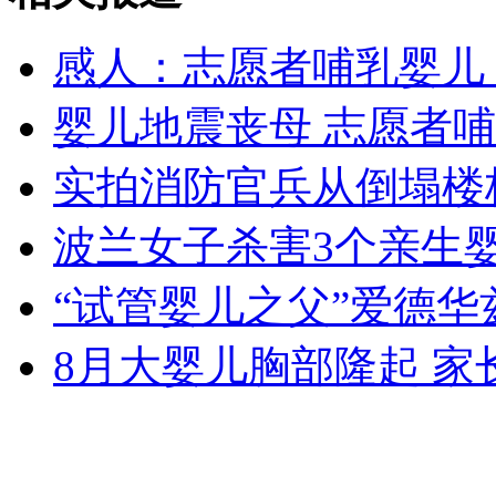
感人：志愿者哺乳婴儿 
女孩北京地铁殴打老人 痛下狠手拳打脚踢
婴儿地震丧母 志愿者
实拍消防官兵从倒塌楼
无痛分娩是否安全 医生回应
波兰女子杀害3个亲生
外交部：反对强权政治霸凌主义
“试管婴儿之父”爱德华
外交部：有关国家言论片面不公正
8月大婴儿胸部隆起 
安徽一实载49人客车翻车