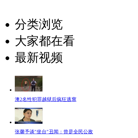
分类浏览
大家都在看
最新视频
澳2名性犯罪越狱后疯狂逃窜
张馨予谈"坐台"丑闻：曾是全民公敌