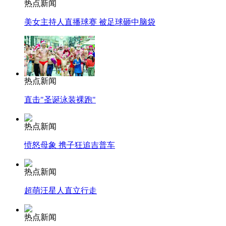
热点新闻
美女主持人直播球赛 被足球砸中脑袋
热点新闻
直击"圣诞泳装裸跑"
热点新闻
愤怒母象 携子狂追吉普车
热点新闻
超萌汪星人直立行走
热点新闻