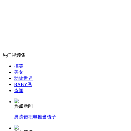
郭美美秀最新照晒名表名包再惹争议
山西运城恶犬咬伤多人 警民合力深夜将其击毙
女孩北京地铁殴打老人 痛下狠手拳打脚踢
热门视频集
搞笑
美女
无痛分娩是否安全 医生回应
动物世界
BABY秀
奇闻
外交部：反对强权政治霸凌主义
热点新闻
外交部：有关国家言论片面不公正
男孩错把电推当梳子