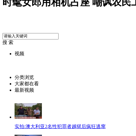
时髦女郎用相机占座 嘲讽农民
搜 索
视频
分类浏览
大家都在看
最新视频
实拍:澳大利亚2名性犯罪者越狱后疯狂逃窜