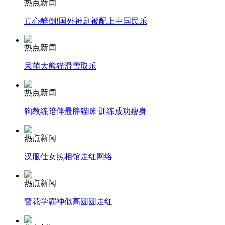
热点新闻
真心醉倒!国外神剧被配上中国民乐
安徽一实载49人客车翻车
热点新闻
呆萌大熊猫滑雪取乐
走！跟着总书记去植树
热点新闻
狗教练陪伴最胖猫咪 训练成功瘦身
消防员救轻生者
花炮节热闹非凡
减压"枕头大战"
热点新闻
汉服仕女照相馆走红网络
纽约上演“枕头大战”
热点新闻
警花学霸神似高圆圆走红
司机酒驾遇交警 急速倒车逃窜