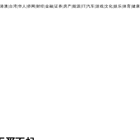
港澳
|
台湾
|
华人
|
侨网
|
财经
|
金融
|
证券
|
房产
|
能源
|
IT
|
汽车
|
游戏
|
文化
|
娱乐
|
体育
|
健康