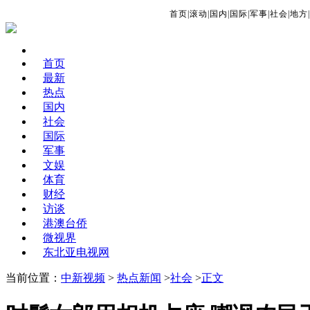
首页
|
滚动
|
国内
|
国际
|
军事
|
社会
|
地方
|
首页
最新
热点
国内
社会
国际
军事
文娱
体育
财经
访谈
港澳台侨
微视界
东北亚电视网
当前位置：
中新视频
>
热点新闻
>
社会
>
正文