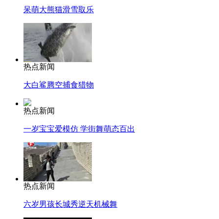
呆萌大熊猫滑雪取乐
热点新闻
大白鲨腾空捕食猎物
热点新闻
一岁宝宝爱模仿 学街舞萌态百出
热点新闻
六岁男孩长城秀逆天机械舞