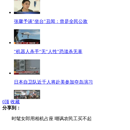
张馨予谈"坐台"丑闻：曾是全民公敌
"机器人杀手"无"人性"恐滥杀无辜
日本自卫队近千人将赴美参加夺岛演习
0
顶
收藏
分享到：
台湾高铁因信号故障大规模停驶
时髦女郎用相机占座 嘲讽农民工买不起