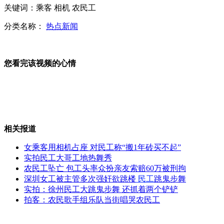
关键词：乘客 相机 农民工
应对首例H7N9 台湾暂未提高大陆旅游警戒
分类名称：
热点新闻
您看完该视频的心情
芦山地震震中烈度有望近日公布
台中老师自创聪明切瓜法 瓜汁一点不外漏
相关报道
女乘客用相机占座 对民工称“搬1年砖买不起”
实拍民工大哥工地热舞秀
农民工坠亡 包工头率众扮亲友索赔60万被刑拘
韩提议开韩朝实务会谈 遭拒将采取"重大措施"
深圳女工被主管多次强奸欲跳楼
民工
跳鬼步舞
实拍：徐州民工大跳鬼步舞 还抓着两个铲铲
拍客：农民歌手组乐队当街唱哭农民工