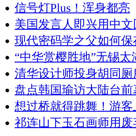
信号灯Plus！浑身都亮
美国发言人即兴用中文
现代密码学之父如何保
“中华赏樱胜地”无锡
清华设计师投身胡同厕
盘点韩国瑜访大陆台前
想过桥就得跳舞！游客
祁连山下玉石画师用废