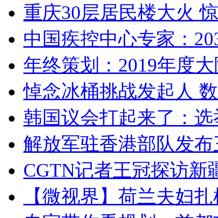
重庆30层居民楼大火
中国疾控中心专家：203
年终策划：2019年度大陆
悼念冰桶挑战发起人 数百
韩国议会打起来了：选举
解放军驻香港部队发布三
CGTN记者王冠探访新疆
【微视界】荷兰夫妇扎根青