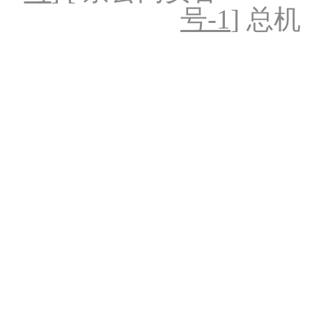
号-1
] 总机：