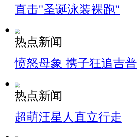
直击"圣诞泳装裸跑"
热点新闻
愤怒母象 携子狂追吉
热点新闻
超萌汪星人直立行走