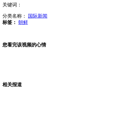
在读硕士支摊烤鱿鱼 称毕业后或继续
关键词：
分类名称：
国际新闻
标签：
朝鲜
实拍：海军“海上狙击手”高速突击打击目标
您看完该视频的心情
俄客机叙上空险遭导弹击中
相关报道
波士顿爆炸案：华人小伙讲述遭劫持经历
山西运城恶犬咬伤多人 警民合力深夜将其击毙