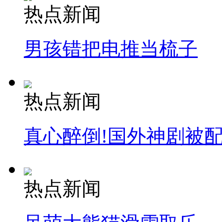
热点新闻
走！跟着总书记去植树
男孩错把电推当梳子
消防员救轻生者
花炮节热闹非凡
减压"枕头大战"
热点新闻
纽约上演“枕头大战”
真心醉倒!国外神剧被
司机酒驾遇交警 急速倒车逃窜
热点新闻