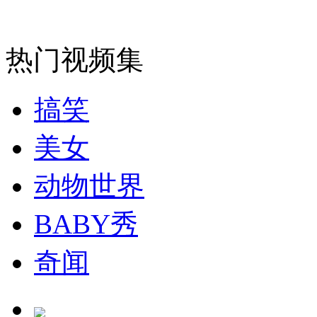
女孩北京地铁殴打老人 痛下狠手拳打脚踢
热门视频集
无痛分娩是否安全 医生回应
搞笑
外交部：反对强权政治霸凌主义
美女
动物世界
外交部：有关国家言论片面不公正
BABY秀
安徽一实载49人客车翻车
奇闻