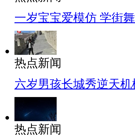
一岁宝宝爱模仿 学街
热点新闻
六岁男孩长城秀逆天机
热点新闻