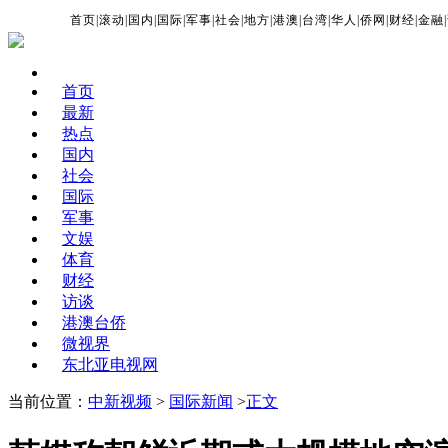
首页
|
滚动
|
国内
|
国际
|
军事
|
社会
|
地方
|
港澳
|
台湾
|
华人
|
侨网
|
财经
|
金融
|
首页
最新
热点
国内
社会
国际
军事
文娱
体育
财经
访谈
港澳台侨
微视界
东北亚电视网
当前位置：
中新视频
>
国际新闻
>
正文