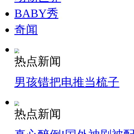
BABY秀
走！跟着总书记去植树
奇闻
消防员救轻生者
花炮节热闹非凡
减压"枕头大战"
热点新闻
纽约上演“枕头大战”
男孩错把电推当梳子
司机酒驾遇交警 急速倒车逃窜
热点新闻