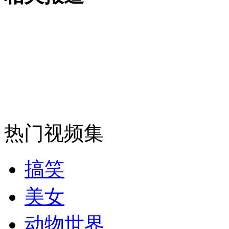
女孩北京地铁殴打老人 痛下狠手拳打脚踢
无痛分娩是否安全 医生回应
外交部：反对强权政治霸凌主义
热门视频集
外交部：有关国家言论片面不公正
搞笑
美女
安徽一实载49人客车翻车
动物世界