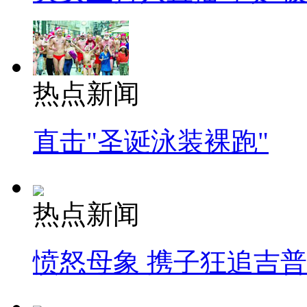
热点新闻
直击"圣诞泳装裸跑"
热点新闻
愤怒母象 携子狂追吉