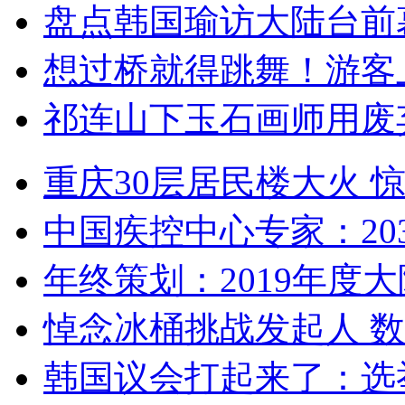
盘点韩国瑜访大陆台前
想过桥就得跳舞！游客
祁连山下玉石画师用废
重庆30层居民楼大火
中国疾控中心专家：203
年终策划：2019年度大陆
悼念冰桶挑战发起人 数百
韩国议会打起来了：选举