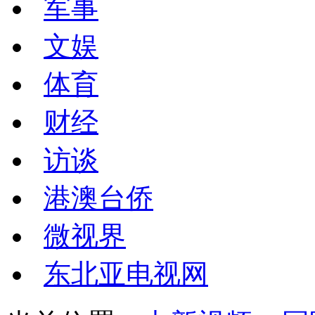
军事
文娱
体育
财经
访谈
港澳台侨
微视界
东北亚电视网