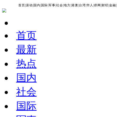
首页
|
滚动
|
国内
|
国际
|
军事
|
社会
|
地方
|
港澳
|
台湾
|
华人
|
侨网
|
财经
|
金融
|
首页
最新
热点
国内
社会
国际