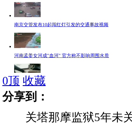
南京交管发布10起闯红灯引发的交通事故视频
河南孟姜女河成"血河" 官方称不影响周围水质
0
顶
收藏
焦点访谈:假羊肉的前世今生 多靠低价羊油提味
分享到：
关塔那摩监狱5年未关
实拍：广州一男子因感情问题欲跳桥轻生