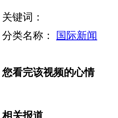
关键词：
粗心父亲给儿穿衣 拉链夹住孩子生殖器
分类名称：
国际新闻
国务院决定再取消和下放62项行政审批事项
您看完该视频的心情
阿里巴巴斥资5.86亿美元购买新浪微博18%股份
记者暗访品尚豆捞 店长承认"羊肉卷"掺假
相关报道
山西运城恶犬咬伤多人 警民合力深夜将其击毙