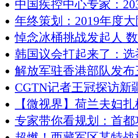
中国疾控中心专家：203
年终策划：2019年度大陆
悼念冰桶挑战发起人 数百
韩国议会打起来了：选举
解放军驻香港部队发布三
CGTN记者王冠探访新疆
【微视界】荷兰夫妇扎根青
专家带你看规划：首都功
超燃！西藏军区某特战