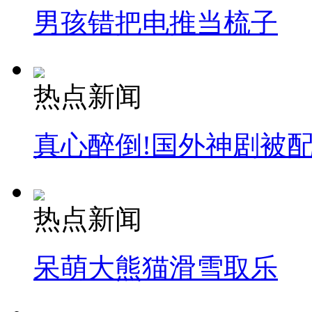
男孩错把电推当梳子
热点新闻
真心醉倒!国外神剧被
热点新闻
呆萌大熊猫滑雪取乐