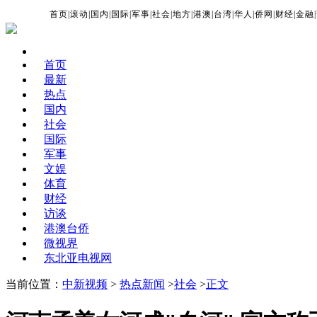
首页
|
滚动
|
国内
|
国际
|
军事
|
社会
|
地方
|
港澳
|
台湾
|
华人
|
侨网
|
财经
|
金融
|
首页
最新
热点
国内
社会
国际
军事
文娱
体育
财经
访谈
港澳台侨
微视界
东北亚电视网
当前位置：
中新视频
>
热点新闻
>
社会
>
正文