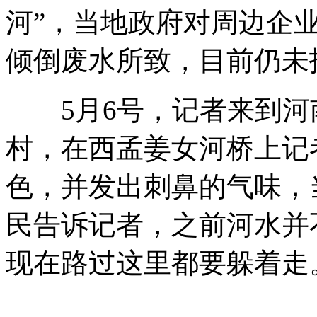
河”，当地政府对周边企
无锡假羊肉案嫌疑人:用狐狸肉当原料 否认用老鼠肉
倾倒废水所致，目前仍未
5月6号，记者来到河
美国电视脱口秀讽刺奥巴马不守承诺
村，在西孟姜女河桥上记
色，并发出刺鼻的气味，
实拍:农夫山泉回应"标准门" 京华时报记者现场辩论
民告诉记者，之前河水并
的哥"聘任制":再见"份子钱"
现在路过这里都要躲着走