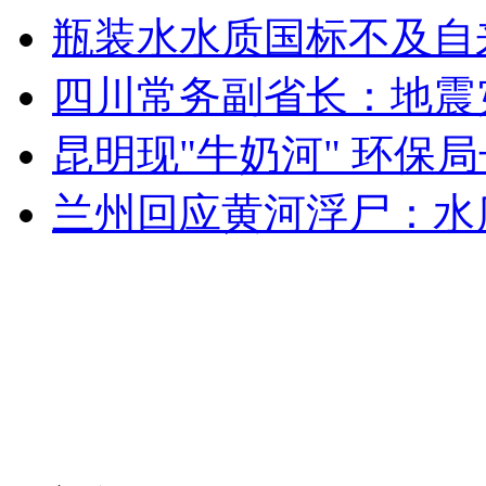
瓶装水水质国标不及自
安徽一实载49人客车翻车
四川常务副省长：地震
昆明现"牛奶河" 环保
走！跟着总书记去植树
兰州回应黄河浮尸：水
消防员救轻生者
花炮节热闹非凡
减压"枕头大战"
纽约上演“枕头大战”
司机酒驾遇交警 急速倒车逃窜