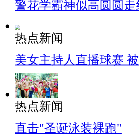
警花学霸神似高圆圆走
热点新闻
美女主持人直播球赛 
热点新闻
直击"圣诞泳装裸跑"