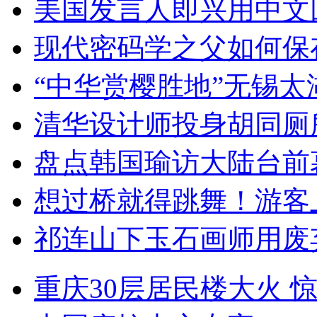
美国发言人即兴用中文
现代密码学之父如何保
“中华赏樱胜地”无锡
清华设计师投身胡同厕
盘点韩国瑜访大陆台前
想过桥就得跳舞！游客
祁连山下玉石画师用废
重庆30层居民楼大火