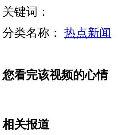
西安地铁施工塌方救出人员无生命体征
关键词：
山西运城恶犬咬伤多人 警民合力深夜将其击毙
分类名称：
热点新闻
女孩北京地铁殴打老人 痛下狠手拳打脚踢
您看完该视频的心情
无痛分娩是否安全 医生回应
外交部：反对强权政治霸凌主义
外交部：有关国家言论片面不公正
相关报道