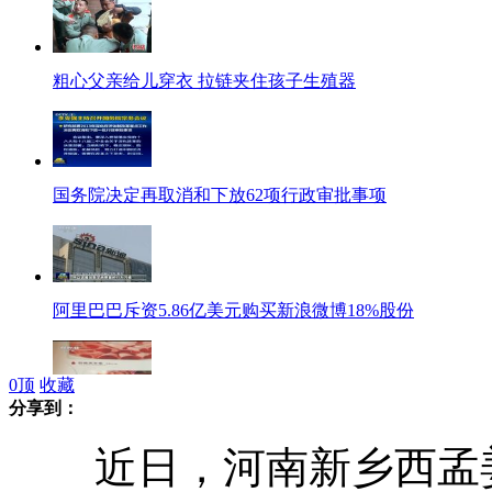
粗心父亲给儿穿衣 拉链夹住孩子生殖器
国务院决定再取消和下放62项行政审批事项
阿里巴巴斥资5.86亿美元购买新浪微博18%股份
0
顶
收藏
分享到：
记者暗访品尚豆捞 店长承认"羊肉卷"掺假
近日，河南新乡西孟姜