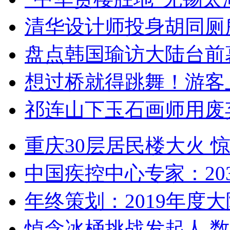
清华设计师投身胡同厕
盘点韩国瑜访大陆台前
想过桥就得跳舞！游客
祁连山下玉石画师用废
重庆30层居民楼大火
中国疾控中心专家：203
年终策划：2019年度大陆
悼念冰桶挑战发起人 数百