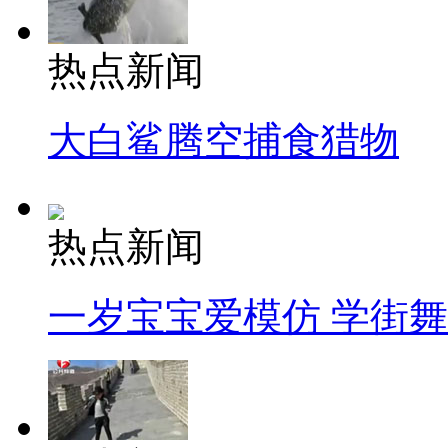
热点新闻
大白鲨腾空捕食猎物
热点新闻
一岁宝宝爱模仿 学街