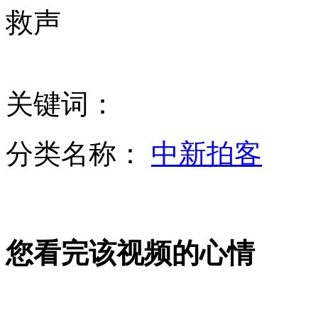
救声
8户人家守望海拔3400米故土
关键词：
实拍北京交警对行人违法过马路实施处罚
分类名称：
中新拍客
西安：地铁塌方事故被埋5人全部遇难
您看完该视频的心情
山西运城恶犬咬伤多人 警民合力深夜将其击毙