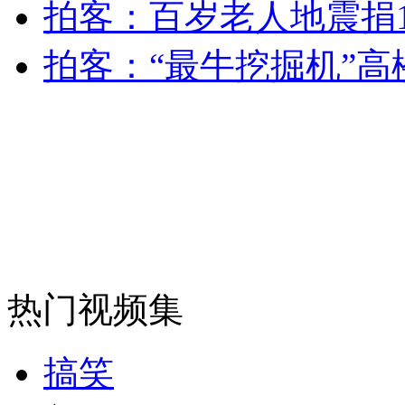
拍客：百岁老人地震捐1
消防员救轻生者
花炮节热闹非凡
减压"枕头大战"
拍客：“最牛挖掘机”
纽约上演“枕头大战”
司机酒驾遇交警 急速倒车逃窜
热门视频集
搞笑