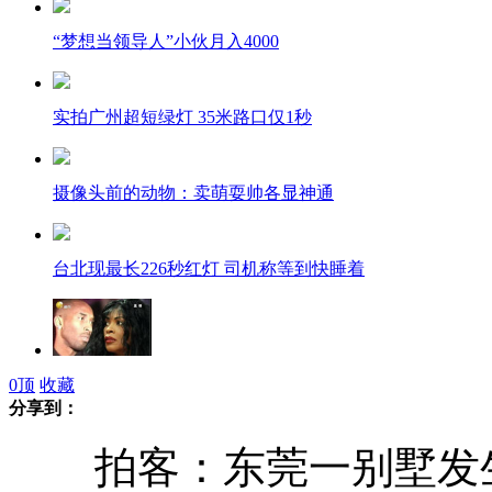
“梦想当领导人”小伙月入4000
实拍广州超短绿灯 35米路口仅1秒
摄像头前的动物：卖萌耍帅各显神通
台北现最长226秒红灯 司机称等到快睡着
外国媒体爆料球星科比与母亲不和
0
顶
收藏
分享到：
拍客：东莞一别墅发生大
叙媒体公布建筑遭以军空袭画面