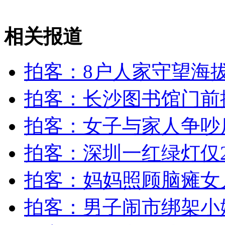
女孩北京地铁殴打老人 痛下狠手拳打脚踢
相关报道
无痛分娩是否安全 医生回应
拍客：8户人家守望海拔
外交部：反对强权政治霸凌主义
拍客：长沙图书馆门前摆
外交部：有关国家言论片面不公正
拍客：女子与家人争吵
拍客：深圳一红绿灯仅
安徽一实载49人客车翻车
拍客：妈妈照顾脑瘫女儿
拍客：男子闹市绑架小
走！跟着总书记去植树