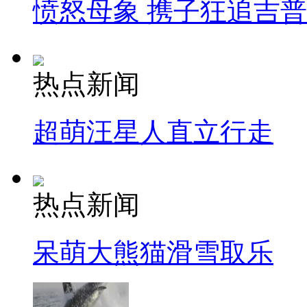
愤怒母象 携子狂追吉
热点新闻
超萌汪星人直立行走
热点新闻
呆萌大熊猫滑雪取乐