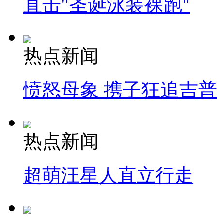
直击"圣诞泳装裸跑"
热点新闻
愤怒母象 携子狂追吉
热点新闻
超萌汪星人直立行走