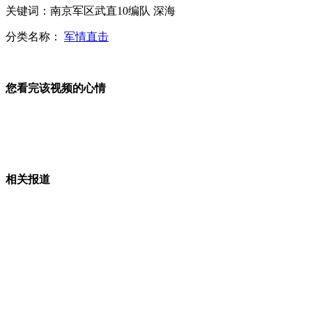
哈尔滨一医科高校禁用桶装水以防投毒
关键词：南京军区武直10编队 深海
分类名称：
军情直击
媒体称中国豪车市场因政府严控公车快速萎缩
您看完该视频的心情
四川泸县瓦斯爆炸事故原因初查明：煤矿非法生产
俄罗斯富豪欲造永生人真实版“阿凡达”
相关报道
国土部称食堂厨余垃圾少三成 网友疑问:难道每天称?
山西运城恶犬咬伤多人 警民合力深夜将其击毙