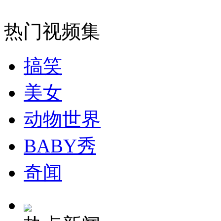
女孩北京地铁殴打老人 痛下狠手拳打脚踢
热门视频集
无痛分娩是否安全 医生回应
搞笑
外交部：反对强权政治霸凌主义
美女
外交部：有关国家言论片面不公正
动物世界
BABY秀
安徽一实载49人客车翻车
奇闻
走！跟着总书记去植树