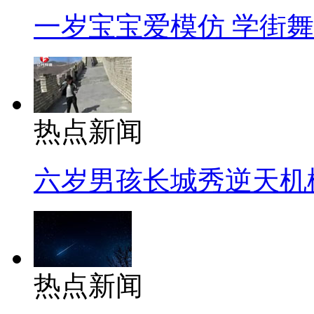
一岁宝宝爱模仿 学街
热点新闻
六岁男孩长城秀逆天机
热点新闻