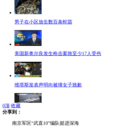
男子在小区放生数百条蛇苗
美国新奥尔良发生枪击案致至少17人受伤
维塔斯发表声明向被撞女子致歉
0
顶
收藏
分享到：
日发布2013<海上保安报告>
南京军区“武直10”编队挺进深海