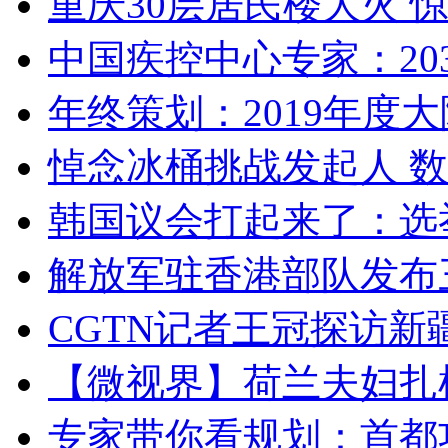
重庆30层居民楼大火
中国疾控中心专家：203
年终策划：2019年度大陆
悼念冰桶挑战发起人 数百
韩国议会打起来了：选举
解放军驻香港部队发布三
CGTN记者王冠探访新疆
【微视界】荷兰夫妇扎根青
专家带你看规划：首都功