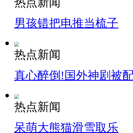
热点新闻
消防员救轻生者
花炮节热闹非凡
减压"枕头大战"
男孩错把电推当梳子
纽约上演“枕头大战”
热点新闻
司机酒驾遇交警 急速倒车逃窜
真心醉倒!国外神剧被
热点新闻
呆萌大熊猫滑雪取乐