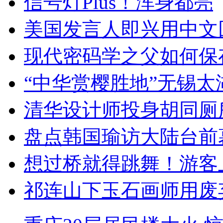
信号灯Plus！浑身都亮
美国发言人即兴用中文
现代密码学之父如何保
“中华赏樱胜地”无锡
清华设计师投身胡同厕
盘点韩国瑜访大陆台前
想过桥就得跳舞！游客
祁连山下玉石画师用废