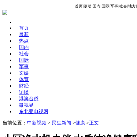
首页
|
滚动
|
国内
|
国际
|
军事
|
社会
|
地方
|
首页
最新
热点
国内
社会
国际
军事
文娱
体育
财经
访谈
港澳台侨
微视界
东北亚电视网
当前位置：
中新视频
>
民生新闻
>
健康
>
正文