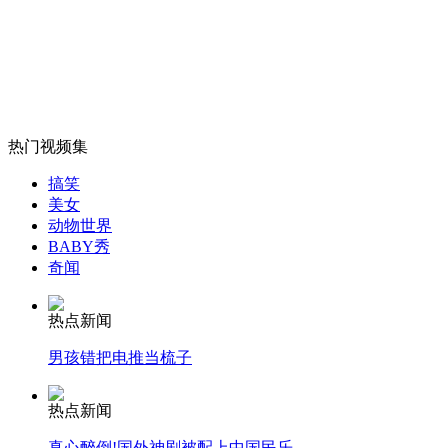
女孩北京地铁殴打老人 痛下狠手拳打脚踢
热门视频集
无痛分娩是否安全 医生回应
搞笑
美女
外交部：反对强权政治霸凌主义
动物世界
BABY秀
奇闻
外交部：有关国家言论片面不公正
热点新闻
男孩错把电推当梳子
安徽一实载49人客车翻车
热点新闻
真心醉倒!国外神剧被配上中国民乐