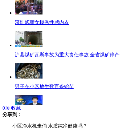
深圳靓丽女模秀性感内衣
泸县煤矿瓦斯事故为重大责任事故 全省煤矿停产
男子在小区放生数百条蛇苗
0
顶
收藏
分享到：
美国新奥尔良发生枪击案致至少17人受伤
小区净水机走俏 水质纯净健康吗？