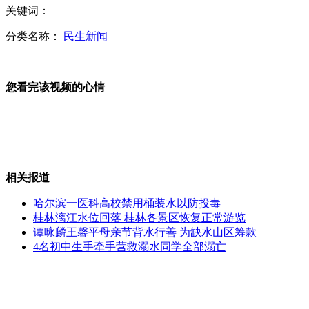
关键词：
维塔斯发表声明向被撞女子致歉
分类名称：
民生新闻
您看完该视频的心情
日发布2013<海上保安报告>
哈尔滨一医科高校禁用桶装水以防投毒
相关报道
媒体称中国豪车市场因政府严控公车快速萎缩
哈尔滨一医科高校禁用桶装水以防投毒
桂林漓江水位回落 桂林各景区恢复正常游览
谭咏麟王馨平母亲节背水行善 为缺水山区筹款
四川泸县瓦斯爆炸事故原因初查明：煤矿非法生产
4名初中生手牵手营救溺水同学全部溺亡
山西运城恶犬咬伤多人 警民合力深夜将其击毙