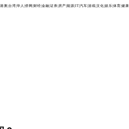
港澳
|
台湾
|
华人
|
侨网
|
财经
|
金融
|
证券
|
房产
|
能源
|
IT
|
汽车
|
游戏
|
文化
|
娱乐
|
体育
|
健康