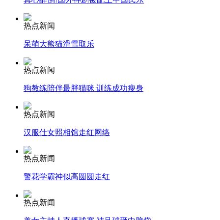
热点新闻
走！跟着总书记去植树
呆萌大熊猫滑雪取乐
消防员救轻生者
花炮节热闹非凡
减压"枕头大战"
热点新闻
狗教练陪伴最胖猫咪 训练成功瘦身
热点新闻
纽约上演“枕头大战”
汉服仕女照相馆走红网络
司机酒驾遇交警 急速倒车逃窜
热点新闻
警花学霸神似高圆圆走红
热点新闻