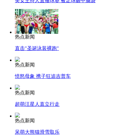
美女主持人直播球赛 被足球砸中脑袋
热点新闻
直击"圣诞泳装裸跑"
热点新闻
愤怒母象 携子狂追吉普车
热点新闻
超萌汪星人直立行走
热点新闻
呆萌大熊猫滑雪取乐