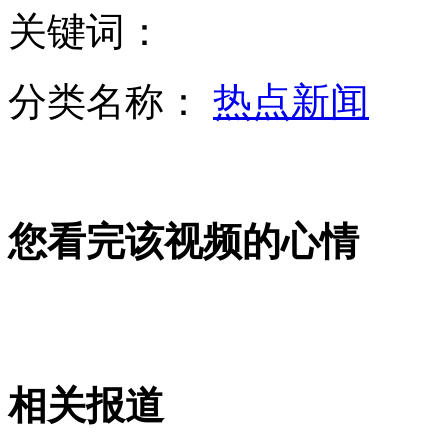
关键词：
调查称母女年龄相差25岁最和谐
分类名称：
热点新闻
弃考哥撞亲妈称高考没用毕业只赚两三千
中国驻美大使——中方对钓鱼岛主权不容置疑
您看完该视频的心情
湛江女童被电梯切脚 断肢四十分钟后寻回
痴情男想媳妇欲跳桥 女车长求拥抱巧营救
相关报道
山西运城恶犬咬伤多人 警民合力深夜将其击毙