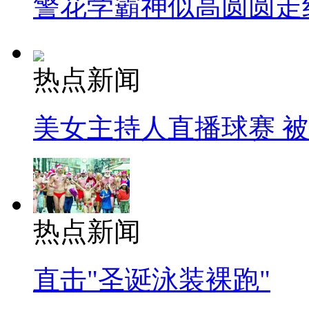
警花学霸神似高圆圆走
热点新闻
美女主持人直播球赛 
热点新闻
直击"圣诞泳装裸跑"