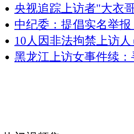
央视追踪上访者"大衣哥
中纪委：提倡实名举报
女孩北京地铁殴打老人 痛下狠手拳打脚踢
10人因非法拘禁上访人
无痛分娩是否安全 医生回应
黑龙江上访女事件续：
外交部：反对强权政治霸凌主义
外交部：有关国家言论片面不公正
安徽一实载49人客车翻车