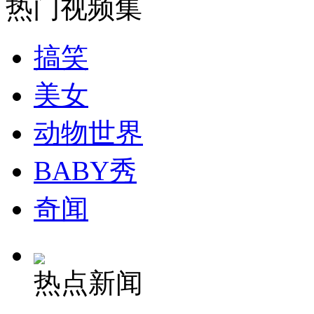
热门视频集
走！跟着总书记去植树
搞笑
美女
消防员救轻生者
花炮节热闹非凡
减压"枕头大战"
动物世界
BABY秀
纽约上演“枕头大战”
奇闻
司机酒驾遇交警 急速倒车逃窜
热点新闻