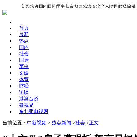
首页
|
滚动
|
国内
|
国际
|
军事
|
社会
|
地方
|
港澳
|
台湾
|
华人
|
侨网
|
财经
|
金融
|
首页
最新
热点
国内
社会
国际
军事
文娱
体育
财经
访谈
港澳台侨
微视界
东北亚电视网
当前位置：
中新视频
>
热点新闻
>
社会
>
正文