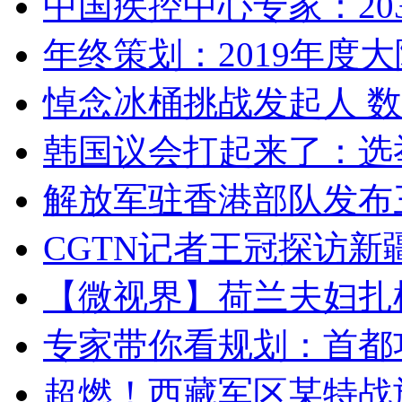
中国疾控中心专家：203
年终策划：2019年度大陆
悼念冰桶挑战发起人 数百
韩国议会打起来了：选举
解放军驻香港部队发布三
CGTN记者王冠探访新疆
【微视界】荷兰夫妇扎根青
专家带你看规划：首都功
超燃！西藏军区某特战