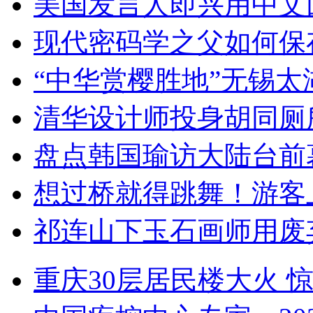
美国发言人即兴用中文
现代密码学之父如何保
“中华赏樱胜地”无锡
清华设计师投身胡同厕
盘点韩国瑜访大陆台前
想过桥就得跳舞！游客
祁连山下玉石画师用废
重庆30层居民楼大火