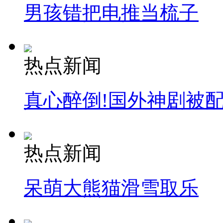
男孩错把电推当梳子
热点新闻
真心醉倒!国外神剧被
热点新闻
呆萌大熊猫滑雪取乐