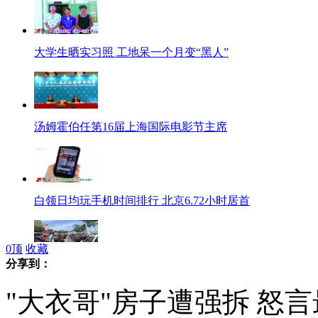
大学生晒实习照 工地呆一个月变“黑人”
汤姆霍伯任第16届上海国际电影节主席
白领日均玩手机时间排行 北京6.72小时居首
0
顶
收藏
分享到：
乌鲁木齐天然气气源紧张 司机苦等数小时加气
"大衣哥"房子遭强拆 怒