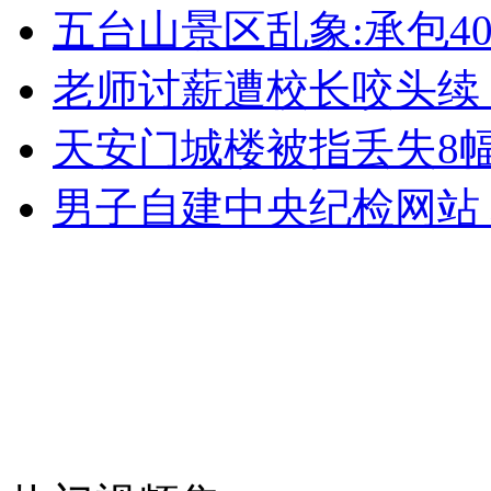
无痛分娩是否安全 医生回应
五台山景区乱象:承包40
老师讨薪遭校长咬头续
外交部：反对强权政治霸凌主义
天安门城楼被指丢失8
外交部：有关国家言论片面不公正
男子自建中央纪检网站
安徽一实载49人客车翻车
走！跟着总书记去植树
消防员救轻生者
花炮节热闹非凡
减压"枕头大战"