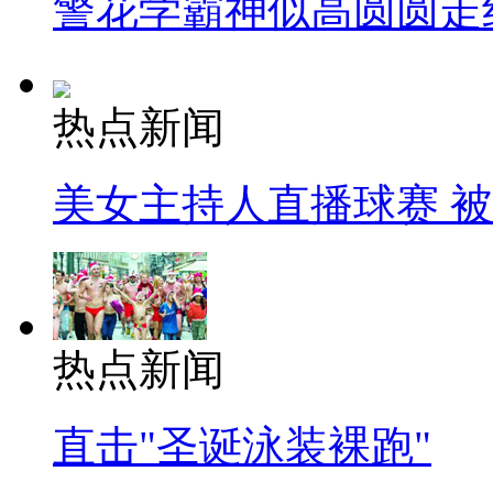
警花学霸神似高圆圆走
热点新闻
美女主持人直播球赛 
热点新闻
直击"圣诞泳装裸跑"