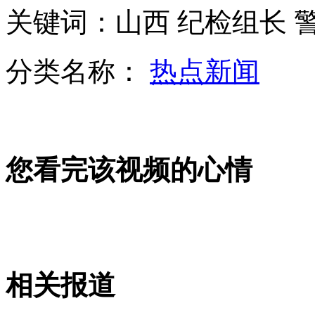
监拍女童出电梯遭电梯切断脚
关键词：山西 纪检组长 
皇马宣布穆里尼奥本赛季后离任
分类名称：
热点新闻
现金藏入铡草机 2万元纸币被铡碎
实拍土耳其表演飞机坠毁爆炸 60岁飞行员丧生
您看完该视频的心情
山西运城恶犬咬伤多人 警民合力深夜将其击毙
女孩北京地铁殴打老人 痛下狠手拳打脚踢
相关报道