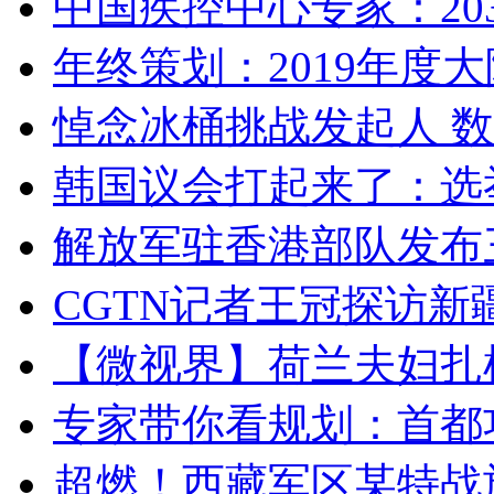
中国疾控中心专家：203
年终策划：2019年度大陆
悼念冰桶挑战发起人 数百
韩国议会打起来了：选举
解放军驻香港部队发布三
CGTN记者王冠探访新疆
【微视界】荷兰夫妇扎根青
专家带你看规划：首都功
超燃！西藏军区某特战