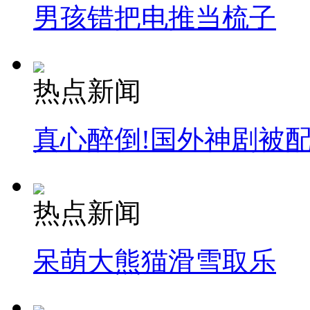
男孩错把电推当梳子
热点新闻
真心醉倒!国外神剧被
热点新闻
呆萌大熊猫滑雪取乐