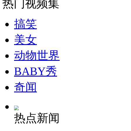
热门视频集
搞笑
纽约上演“枕头大战”
美女
司机酒驾遇交警 急速倒车逃窜
动物世界
BABY秀
奇闻
热点新闻