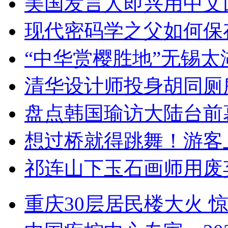
美国发言人即兴用中文
现代密码学之父如何保
“中华赏樱胜地”无锡
清华设计师投身胡同厕
盘点韩国瑜访大陆台前
想过桥就得跳舞！游客
祁连山下玉石画师用废
重庆30层居民楼大火