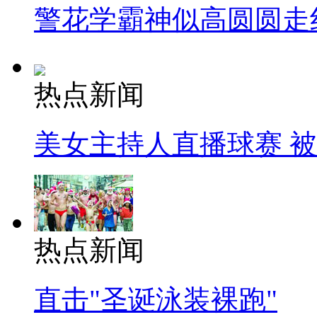
警花学霸神似高圆圆走
热点新闻
美女主持人直播球赛 
热点新闻
直击"圣诞泳装裸跑"