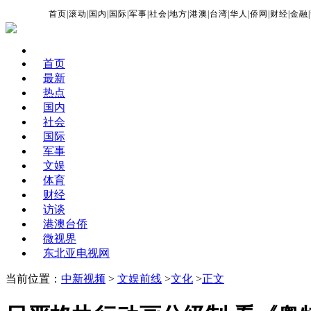
首页
|
滚动
|
国内
|
国际
|
军事
|
社会
|
地方
|
港澳
|
台湾
|
华人
|
侨网
|
财经
|
金融
|
首页
最新
热点
国内
社会
国际
军事
文娱
体育
财经
访谈
港澳台侨
微视界
东北亚电视网
当前位置：
中新视频
>
文娱前线
>
文化
>
正文