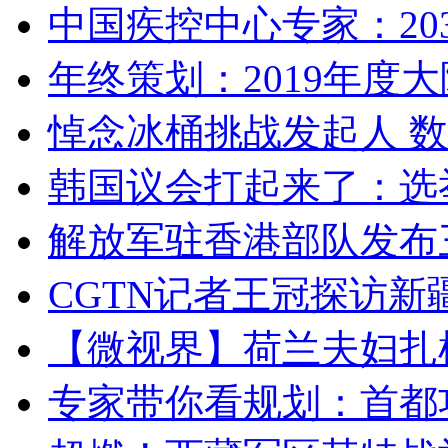
中国疾控中心专家：203
年终策划：2019年度大陆
悼念冰桶挑战发起人 数百
韩国议会打起来了：选举
解放军驻香港部队发布三
CGTN记者王冠探访新疆
【微视界】荷兰夫妇扎根青
专家带你看规划：首都功