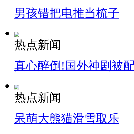
男孩错把电推当梳子
纽约上演“枕头大战”
热点新闻
司机酒驾遇交警 急速倒车逃窜
真心醉倒!国外神剧被
热点新闻
呆萌大熊猫滑雪取乐