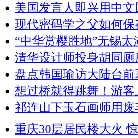
美国发言人即兴用中文
现代密码学之父如何保
“中华赏樱胜地”无锡
清华设计师投身胡同厕
盘点韩国瑜访大陆台前
想过桥就得跳舞！游客
祁连山下玉石画师用废
重庆30层居民楼大火