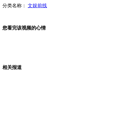
分类名称：
文娱前线
桥下彻否认慰安妇是“性奴”
您看完该视频的心情
桥下辩称“慰安妇必要论”并非他本人观点
实拍:韩女主播不忍嘉宾挑衅 现场撕裙倒水湿身
相关报道
山西运城恶犬咬伤多人 警民合力深夜将其击毙
女孩北京地铁殴打老人 痛下狠手拳打脚踢