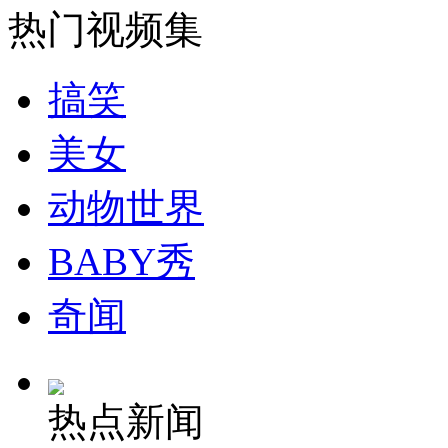
无痛分娩是否安全 医生回应
热门视频集
外交部：反对强权政治霸凌主义
搞笑
美女
外交部：有关国家言论片面不公正
动物世界
安徽一实载49人客车翻车
BABY秀
奇闻
走！跟着总书记去植树
热点新闻
消防员救轻生者
花炮节热闹非凡
减压"枕头大战"