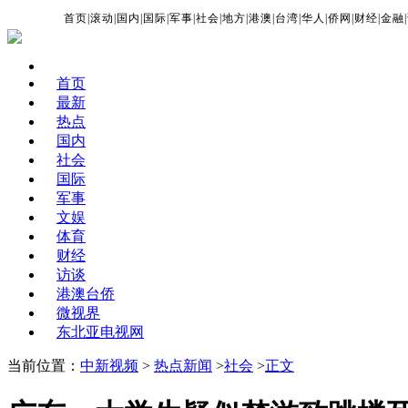
首页
|
滚动
|
国内
|
国际
|
军事
|
社会
|
地方
|
港澳
|
台湾
|
华人
|
侨网
|
财经
|
金融
|
首页
最新
热点
国内
社会
国际
军事
文娱
体育
财经
访谈
港澳台侨
微视界
东北亚电视网
当前位置：
中新视频
>
热点新闻
>
社会
>
正文