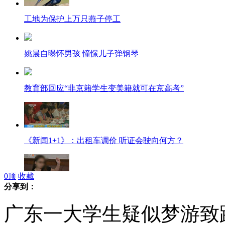
工地为保护上万只燕子停工
姚晨自曝怀男孩 憧憬儿子弹钢琴
教育部回应“非京籍学生变美籍就可在京高考”
《新闻1+1》：出租车调价 听证会驶向何方？
0
顶
收藏
分享到：
实拍女子遭砸窗抢劫后驾车逆行撞飞劫匪
广东一大学生疑似梦游致