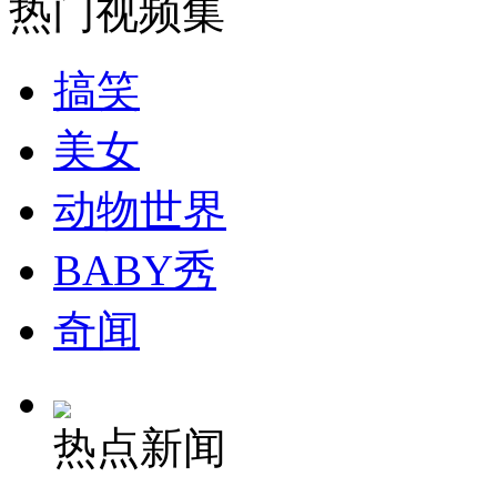
热门视频集
走！跟着总书记去植树
搞笑
美女
消防员救轻生者
花炮节热闹非凡
减压"枕头大战"
动物世界
BABY秀
纽约上演“枕头大战”
奇闻
司机酒驾遇交警 急速倒车逃窜
热点新闻