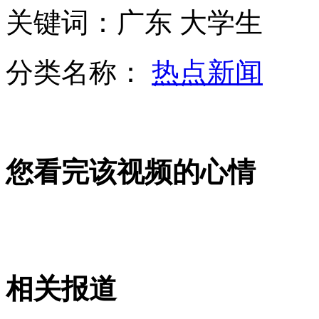
关键词：广东 大学生
云南：滇中主旱区实施人工增雨
分类名称：
热点新闻
英"独狼"恐怖主义搅动西方社会
您看完该视频的心情
洋垃圾走私国内遭随意填埋污染水源土壤
海关总署：2月至4月查获走私废物80万吨
相关报道
山西运城恶犬咬伤多人 警民合力深夜将其击毙