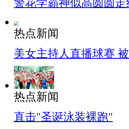
警花学霸神似高圆圆走
热点新闻
美女主持人直播球赛 
热点新闻
直击"圣诞泳装裸跑"