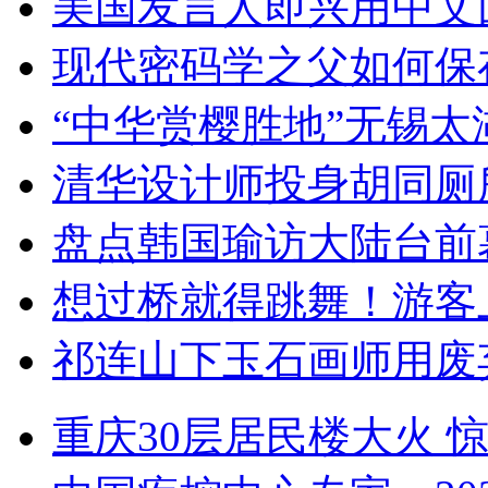
美国发言人即兴用中文
现代密码学之父如何保
“中华赏樱胜地”无锡
清华设计师投身胡同厕
盘点韩国瑜访大陆台前
想过桥就得跳舞！游客
祁连山下玉石画师用废
重庆30层居民楼大火