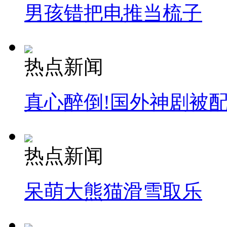
男孩错把电推当梳子
热点新闻
真心醉倒!国外神剧被
热点新闻
呆萌大熊猫滑雪取乐