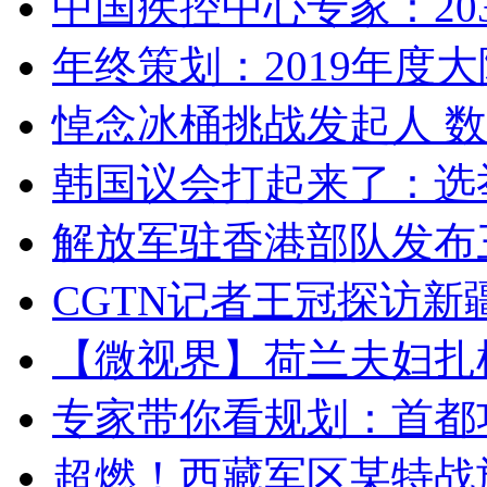
中国疾控中心专家：203
年终策划：2019年度大陆
悼念冰桶挑战发起人 数百
韩国议会打起来了：选举
解放军驻香港部队发布三
CGTN记者王冠探访新疆
【微视界】荷兰夫妇扎根青
专家带你看规划：首都功
超燃！西藏军区某特战