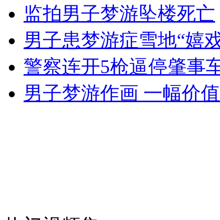
监拍男子梦游坠楼死亡
男子患梦游症雪地“嬉
女孩北京地铁殴打老人 痛下狠手拳打脚踢
警察连开5枪逼停肇事车
无痛分娩是否安全 医生回应
男子梦游作画 一幅价
外交部：反对强权政治霸凌主义
外交部：有关国家言论片面不公正
安徽一实载49人客车翻车