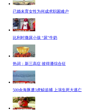
已婚未育女性为何成求职困难户
比利时撒尿小孩 “尿”牛奶
热词：新三高症 彼得潘综合征
500余海豚遭3虎鲸追捕 上演生死大逃亡