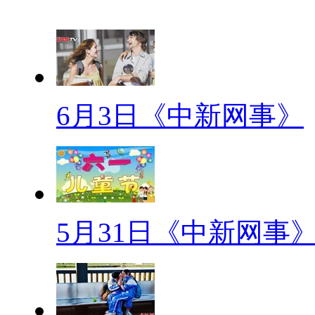
在体制“城外”人们看来，公务
想职业。然而，一些身处体制“城
压、工作高压、舆论高压”的“新
【彼得潘综合征】
6月3日《中新网事》
一项研究显示：25%的人有
是8年，女人一般是10~12年。
不负责任、缺乏自信、依赖心强
等。
5月31日《中新网事
【带饭哥】
江西农业大学现中国好室友—