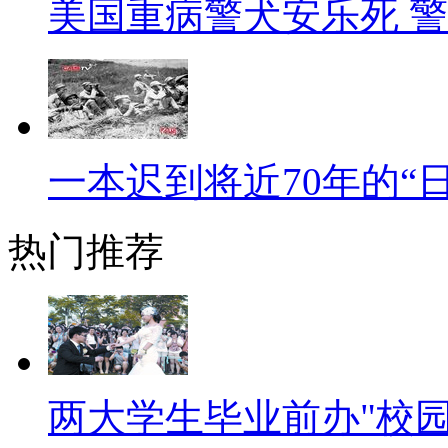
美国重病警犬安乐死 
人员。但是在对他们进行调查时
困，家中有劳动力，可以找份正
站，成本只需2至4元钱，一天“工
缴税。而经验丰富的乞丐，一天的
一本迟到将近70年的“日
地铁乞丐多得是。
在广州白云机场，可观的收入
热门推荐
个重要原因。行讨者在机场航站
国外游客是不能携带大量人民币
民币作纪念，剩下的全部给上前
千块，月入过万的情况很正常。
两大学生毕业前办"校园