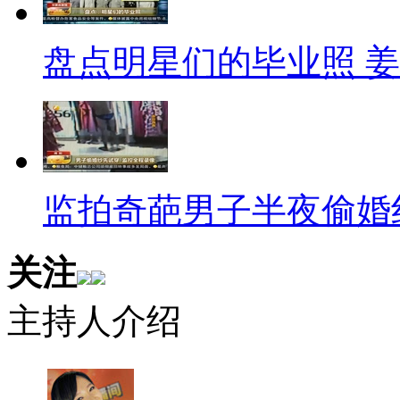
7岁的英国小女孩莫莉•普赖斯
非常喜欢吃糖果，但当地市场上
盘点明星们的毕业照 
是告诉母亲，她想开一家自己的
在母亲的帮助下，莫莉开了一家
所有糖果，几乎都由莫莉亲自挑
世界年龄最小的企业家行列。
监拍奇葩男子半夜偷婚
标题：长春公交车上演另类
关注
口播:还记得校园里的流动红
主持人介绍
的460台车上轮换，最令人新
们必须勤洗头、不能吃大蒜。