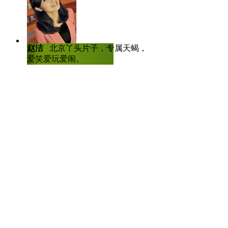
解说：
长春公交集团西北公司下属的4
赵洁
北京丫头片子，专属天蝎，爱哭
陈虎龙
中国传
除要求司机安全驾驶、文明待客
爱笑爱玩爱闹。
士，曾任深圳大
人比赛全国八强
公交行业属于服务行业，长时
致，要求司机和售票员不吃带有
员应该经常洗头发，发型要梳理
乘客对服务不满时，虚心听取批
明行为。有网友评价，公交司机
取意见，这些是司机份内之事，
头发，甚至不吃蒜和葱，是不是