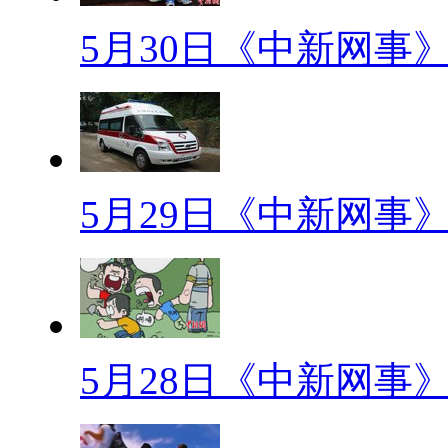
还拎着1份，话说每个寝室都有“
5月30日《中新网事
水，他们带的不是饭，是感情！
【史上最严高考安检】
文胸要换成背心，裤子穿松紧
拖…据新华社报道，今年吉林省
5月29日《中新网事
一响，就将被拒之门外。身体植
可入场。
【网事观察】
5月28日《中新网事
【标题】直升机求婚：浪漫
【口播】人生若为爱繁忙，疯