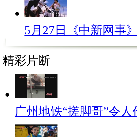
升机换得美娇娘！近日，在四川
婚，场面真是感人！为了求婚，
5月27日《中新网事
是直升机！不过，如此大手笔的
【解说】
精彩片断
夜幕刚降临，在青白江凤凰湖
机，跳下一名男子，手捧玫瑰，
连衣裙的女孩，直到此时，人们
演，众人可能以为是哪个富豪摆
广州地铁“搓脚哥”令人
主角并不富有，他希望女友能与
机，一小时费用2万到8万不等