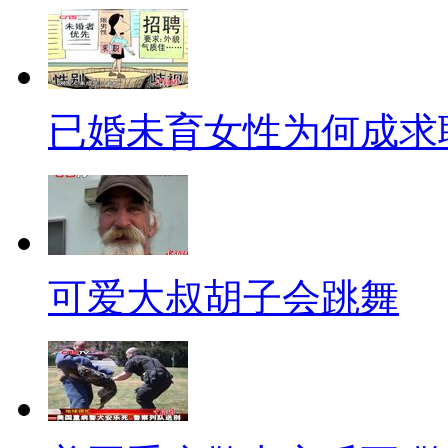
【口播】现在考虑物质因素的
范围之内，用金钱买一个一生无
不要冲动，为了浪漫一瞬间，辛
已婚未育女性为何成求
也要量力而为。
【网事连播】
【标题】高档住宅月薪入万：
可爱大叔胡子会跳舞
【口播】住高档小区、有豪车
员，而是职业乞丐。马路边、天
可他们的生活却是我们想象不到
【正文】近日，南京地铁部门