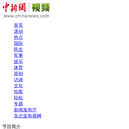
首页
滚动
热点
国际
民生
军事
娱乐
体育
原创
访谈
文化
拍客
轻松
专题
新闻发布厅
东北亚电视网
节目简介