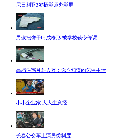
尼日利亚3岁摄影师办影展
男孩把饼干啃成枪形 被学校勒令停课
高档住宅月薪入万：你不知道的乞丐生活
小小企业家 大大生意经
长春公交车上演另类制度