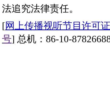
忌惮。您说说，就算您在家里，
法追究法律责任。
【网络小主播】
[
网上传播视听节目许可证（0
【标题】已婚未育女性为何
号
] 总机：86-10-8782668
【口播】湖北京山的姜小姐最
功，她认为这和自己“已婚未育
现，不少女性都在吐槽“婚后明
【正文】
妮妮：姜小姐的遭遇引发了众
己在求职过程中几乎百分之百会
孩子。没有孩子的问打算多久要