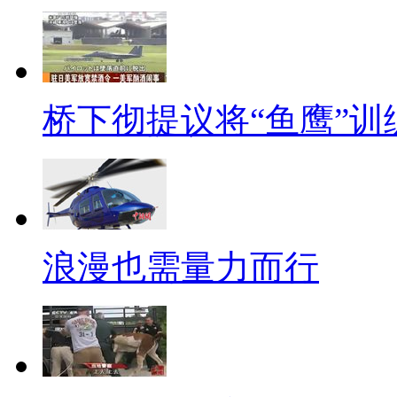
在深圳，一位自称来自湖北恩
场附近乞讨。不过东门执法队调
车“上下班”，其住所位于福田区
桥下彻提议将“鱼鹰”训
越来越多的事实证明，乞讨正
户，他们以各种伎俩造假，博得
从根本上消除乞讨现象，除了严
施和机制，让真正的弱势群体能
浪漫也需量力而行
【标题】小小企业家 大大生
【口播】都说人小鬼大，现在
家近年来就涌现出一批少年企业
生意头脑却带来了可观的收入。