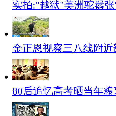
实拍:"越狱"美洲驼嚣张
【正文】美国加利福尼亚州10
晓。9岁时，他花费了一个夏天
个名为“凯恩拱廊”的游戏场—
的小朋友来玩。他希望能用门票
金正恩视察三八线附近
些钱的儿童。
英国10岁男童哈利•乔迪安创
客户来自波兰、意大利、法国等
镑。他8岁时创办了“弹珠王”网
80后追忆高考晒当年糗
头。当大多数同龄人在玩电脑游
营自己的网络弹珠生意。