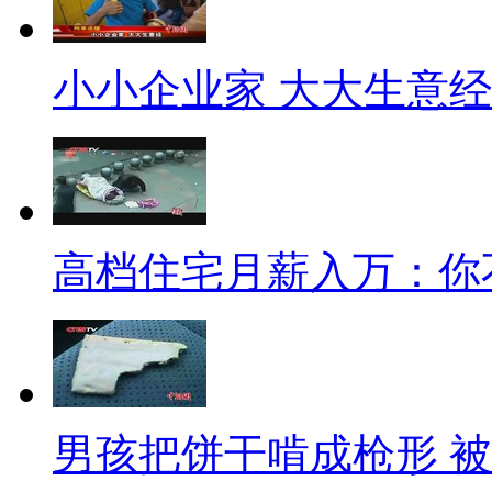
为什么？难道这就是真爱？如此
了呢？
小小企业家 大大生意经
而就在近期，身怀六甲的大明
将求婚地点选在一个类似小区的
写满告白的蓝色卡片，中间写着
漫的求婚，让众多网友称赞祝福
高档住宅月薪入万：你
我们不能要求所有的人选择同
大把的钱去求婚就是浪费。但至
999朵玫瑰，而是在你感冒时
台之上，以一种独特的方式求婚
男孩把饼干啃成枪形 
入婚姻，才是一件值得赞同的事