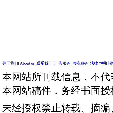
标题：广州地铁“搓脚哥”令
口播：
地铁是公共场合，连小学生都
偏有些大人们的表现令人失望，
表现实在让人难堪。
解说：
关于我们
|
About us
|
联系我们
|
广告服务
|
供稿服务
|
法律声明
|
招
这位哥们一上地铁，就像在到
本网站所刊载信息，不代
人占了3个座位。左手托着座椅
本网站稿件，务经书面授
边的女乘客非常无奈，实在不能
了一会儿，这位搓脚哥更加猖狂
未经授权禁止转载、摘编