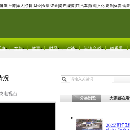
港澳
|
台湾
|
华人
|
侨网
|
财经
|
金融
|
证券
|
房产
|
能源
|
IT
|
汽车
|
游戏
|
文化
|
娱乐
|
体育
|
健康
军事
文娱
体育
财经
访谈
港澳台侨
微视界
情况
央电视台
分类浏览
大家都在看
2025澶忓