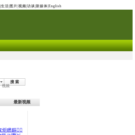
|
生活
|
图片
|
视频
|
访谈
|
新媒体
|
English
搜 索
视频
最新视频
杈炬矁鏂