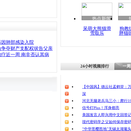
热点新闻
呆萌大熊猫滑
狗教
雪取乐
胖猫
再因肺部感染入院
为争夺财产支配权状告父亲
疗近一周 南非否认其病
24小时视频排行
一周
【中国风】德云社孟鹤堂：万
深
河北无腿老兵马三小：爬行19
信号灯Plus！浑身都亮
美国发言人即兴用中文回答
现代密码学之父如何保存密
“中华赏樱胜地”无锡太湖鼋