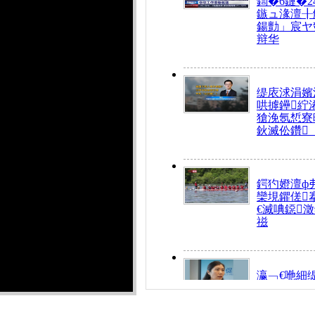
鍧�6鏈�2
鏃ュ湪澶╂
鍚勯」宸ヤ
辩华
缇庡浗涓嬪
哄摢鑸紵
獊浼氬惁寮
鈥滅伀鑽
鍔犳嬁澶ф
欒垷鑺傞
€滅唺鐚
禌
瀛﹁€咃細
€间笢鍗椾
解€滆劚閽
姪鎺ㄤ腑鍥