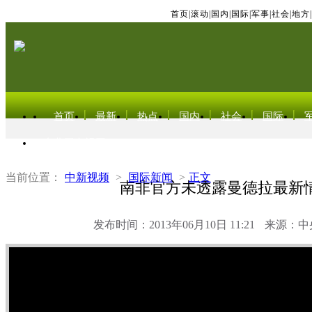
首页
|
滚动
|
国内
|
国际
|
军事
|
社会
|
地方
|
首页
最新
热点
国内
社会
国际
东北亚电视网
当前位置：
中新视频
>
国际新闻
>
正文
南非官方未透露曼德拉最新
发布时间：2013年06月10日 11:21
来源：中