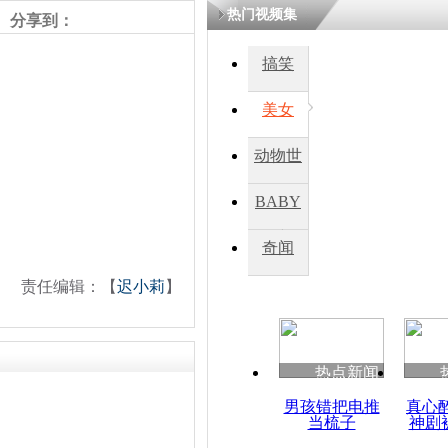
热门视频集
熷悎浣� 
分享到：
瘑灞€
搞笑
美女
娉板浗閫€
笂灏嗭細姝�
忓彈瀹炴垬
动物世
鍚稿紩澶氬
ㄤ笘鐣岃
界
BABY
秀
奇闻
南非官方未
最新情况
责任编辑：【
迟小莉
】
热点新闻
男孩错把电推
真心
当梳子
神剧