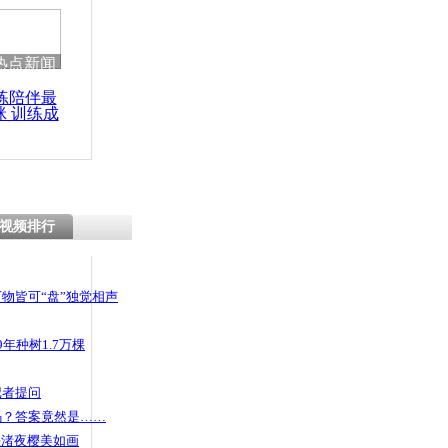
热点新闻
练陪伴最
咪 训练成
功瘦身
视频排行
物皆可“盘”独觉相声
年种树1.7万棵
记者提问
码？答案竟然是……
头渚夜樱美如画