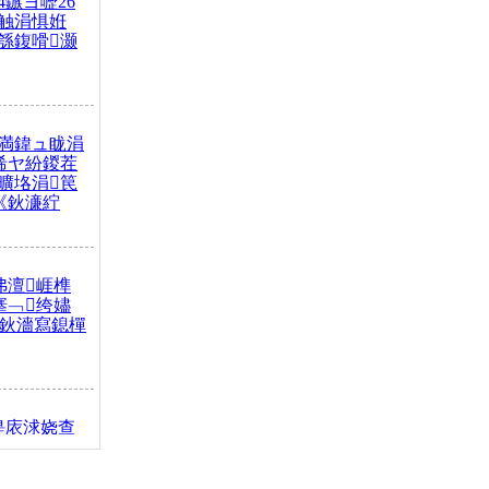
4鏃ヨ嚦26
触涓惧姙
綔鍑嗗灏
満鍏ュ眬涓
浠ヤ紛鍐茬
曠垎涓笢
《鈥濓紵
弗澶崕榫
搴﹁绔嬧
澂鈥濇寫鎴樿
缇庡浗娆查
簹涓庝腑鍥
┾€濓紝鍙嶅
解€斾笢鐩