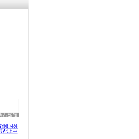
涓ㄥ浗闄呰
褰圭┖鍐涗
-10CE缁
妫€楠岋紝
浗鍏虫敞涓
透露曼德拉
热点新闻
醉倒!国外
被配上中
国民乐