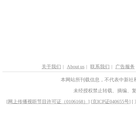
关于我们
|
About us
|
联系我们
|
广告服务
本网站所刊载信息，不代表中新社
未经授权禁止转载、摘编、
[
网上传播视听节目许可证（0106168）
] [
京ICP证040655号
] 