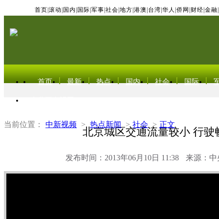
首页
|
滚动
|
国内
|
国际
|
军事
|
社会
|
地方
|
港澳
|
台湾
|
华人
|
侨网
|
财经
|
金融
|
首页
最新
热点
国内
社会
国际
东北亚电视网
当前位置：
中新视频
>
热点新闻
>
社会
>
正文
北京城区交通流量较小 行驶
发布时间：2013年06月10日 11:38
来源：中