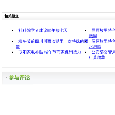
相关报道
社科院学者建议端午放七天
屈原故里特
泡脚
端午节前四川川西监狱里一次特殊的团
屈原故里特色
聚
水泡脚
取消家电补贴
端午
节商家促销接力
公安部交管局
行莫超载