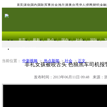
首页
|
滚动
|
国内
|
国际
|
军事
|
社会
|
地方
|
港澳
|
台湾
|
华人
|
侨网
|
财经
|
金融
|
首页
最新
热点
国内
社会
国际
东北亚电视网
当前位置：
中新视频
>
热点新闻
>
社会
>
正文
非礼女孩被咬舌头 色狼黑车司机报
发布时间：2013年06月11日 09:48
来源：