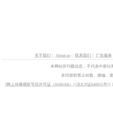
关于我们
|
About us
|
联系我们
|
广告服务
本网站所刊载信息，不代表中新社
未经授权禁止转载、摘编、
[
网上传播视听节目许可证（0106168）
] [
京ICP证040655号
] 