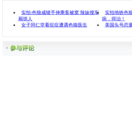
实拍:色狼咸猪手伸乘客被窝 辣妹搜车
实拍地铁色狼
厢抓人
病，得治！
女子同仁堂看痘痘遭遇色狼医生
美国头号恋