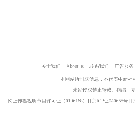
关于我们
|
About us
|
联系我们
|
广告服务
本网站所刊载信息，不代表中新社
未经授权禁止转载、摘编、
[
网上传播视听节目许可证（0106168）
] [
京ICP证040655号
] 