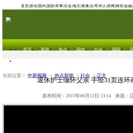
首页
|
滚动
|
国内
|
国际
|
军事
|
社会
|
地方
|
港澳
|
台湾
|
华人
|
侨网
|
财经
|
金融
|
首页
最新
热点
国内
社会
国际
东北亚电视网
当前位置：
中新视频
>
热点新闻
>
社会
>
正文
退休护士缅怀父亲 手绘31页连环
发布时间：2013年06月12日 13:14
来源：