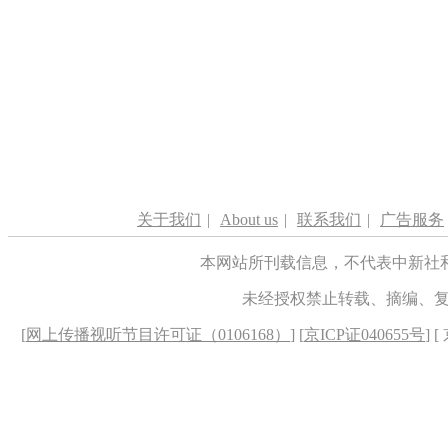
关于我们
|
About us
|
联系我们
|
广告服务
本网站所刊载信息，不代表中新社
未经授权禁止转载、摘编、
[
网上传播视听节目许可证（0106168）
] [
京ICP证040655号
] 