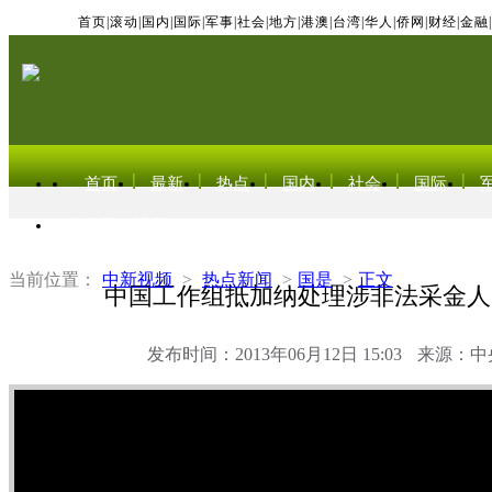
首页
|
滚动
|
国内
|
国际
|
军事
|
社会
|
地方
|
港澳
|
台湾
|
华人
|
侨网
|
财经
|
金融
|
首页
最新
热点
国内
社会
国际
东北亚电视网
当前位置：
中新视频
>
热点新闻
>
国是
>
正文
中国工作组抵加纳处理涉非法采金人
发布时间：2013年06月12日 15:03
来源：中