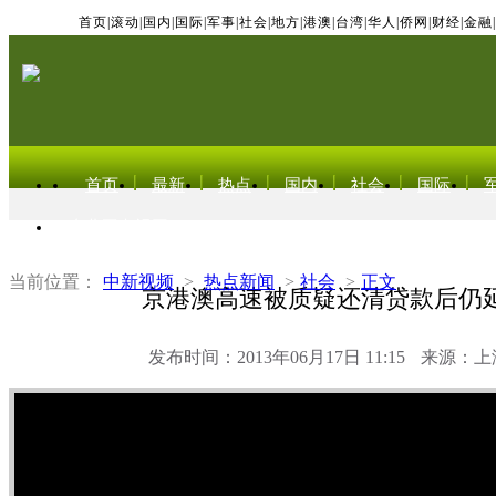
首页
|
滚动
|
国内
|
国际
|
军事
|
社会
|
地方
|
港澳
|
台湾
|
华人
|
侨网
|
财经
|
金融
|
首页
最新
热点
国内
社会
国际
东北亚电视网
当前位置：
中新视频
>
热点新闻
>
社会
>
正文
京港澳高速被质疑还清贷款后仍
发布时间：2013年06月17日 11:15
来源：上