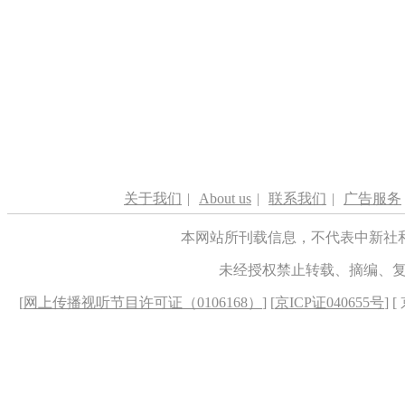
关于我们
|
About us
|
联系我们
|
广告服务
本网站所刊载信息，不代表中新社
未经授权禁止转载、摘编、
[
网上传播视听节目许可证（0106168）
] [
京ICP证040655号
] 