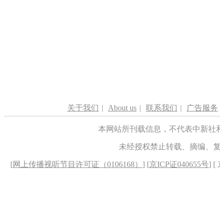
关于我们
|
About us
|
联系我们
|
广告服务
本网站所刊载信息，不代表中新社
未经授权禁止转载、摘编、
[
网上传播视听节目许可证（0106168）
] [
京ICP证040655号
] 