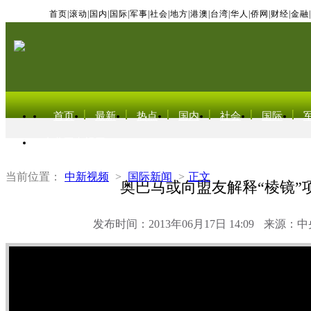
首页
|
滚动
|
国内
|
国际
|
军事
|
社会
|
地方
|
港澳
|
台湾
|
华人
|
侨网
|
财经
|
金融
|
首页
最新
热点
国内
社会
国际
东北亚电视网
当前位置：
中新视频
>
国际新闻
>
正文
奥巴马或向盟友解释“棱镜”
发布时间：2013年06月17日 14:09
来源：中