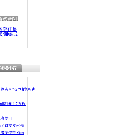
热点新闻
练陪伴最
咪 训练成
功瘦身
视频排行
物皆可“盘”独觉相声
年种树1.7万棵
记者提问
码？答案竟然是……
头渚夜樱美如画