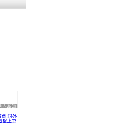
热点新闻
醉倒!国外
被配上中
国民乐