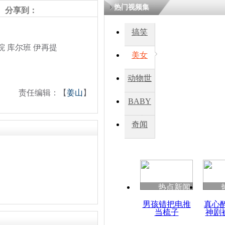
热门视频集
分享到：
搞笑
院 库尔班 伊再提
美女
动物世
责任编辑：【
姜山
】
界
BABY
秀
奇闻
热点新闻
男孩错把电推
真心
当梳子
神剧