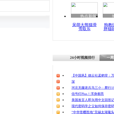
热点新闻
呆萌大熊猫滑
狗教
雪取乐
胖猫
24小时视频排行
一周
【中国风】德云社孟鹤堂：万
深
河北无腿老兵马三小：爬行19
信号灯Plus！浑身都亮
美国发言人即兴用中文回答
现代密码学之父如何保存密
“中华赏樱胜地”无锡太湖鼋