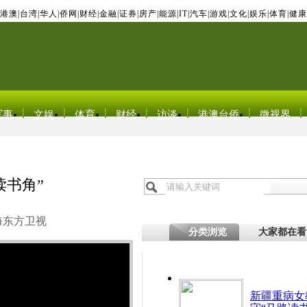
港澳
|
台湾
|
华人
|
侨网
|
财经
|
金融
|
证券
|
房产
|
能源
|
IT
|
汽车
|
游戏
|
文化
|
娱乐
|
体育
|
健康
军事
文娱
体育
财经
访谈
港澳台侨
微视界
读书角”
海东方卫视
分类浏览
大家都在看
新疆重病女