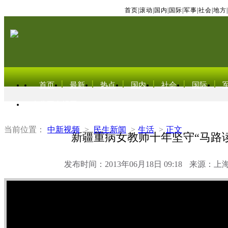
首页
|
滚动
|
国内
|
国际
|
军事
|
社会
|
地方
|
首页
最新
热点
国内
社会
国际
东北亚电视网
当前位置：
中新视频
>
民生新闻
>
生活
>
正文
新疆重病女教师十年坚守“马路
发布时间：2013年06月18日 09:18
来源：上