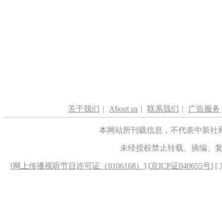
关于我们
|
About us
|
联系我们
|
广告服务
本网站所刊载信息，不代表中新社
未经授权禁止转载、摘编、
[
网上传播视听节目许可证（0106168）
] [
京ICP证040655号
] 