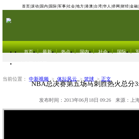
首页
|
滚动
|
国内
|
国际
|
军事
|
社会
|
地方
|
港澳
|
台湾
|
华人
|
侨网
|
财经
|
金融
|
首页
最新
热点
国内
社会
国际
东北亚电视网
当前位置：
中新视频
>
体坛风云
>
篮球
>
正文
NBA总决赛第五场马刺胜热火总分3
发布时间：2013年06月18日 09:26
来源：上