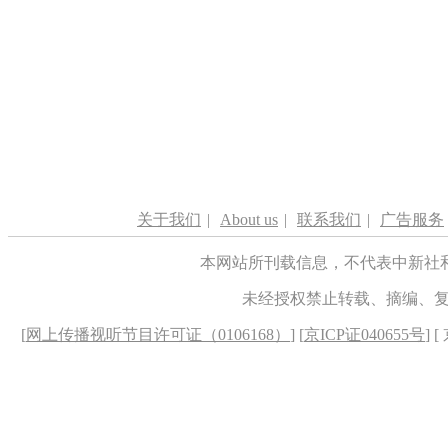
关于我们
|
About us
|
联系我们
|
广告服务
本网站所刊载信息，不代表中新社
未经授权禁止转载、摘编、
[
网上传播视听节目许可证（0106168）
] [
京ICP证040655号
] 