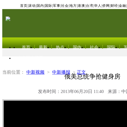
首页
|
滚动
|
国内
|
国际
|
军事
|
社会
|
地方
|
港澳
|
台湾
|
华人
|
侨网
|
财经
|
金融
|
首页
最新
热点
国内
社会
国际
东北亚电视网
当前位置：
中新视频
>
中新播报
>
正文
俄美总统争抢健身房
发布时间：2013年06月20日 11:40
来源：中