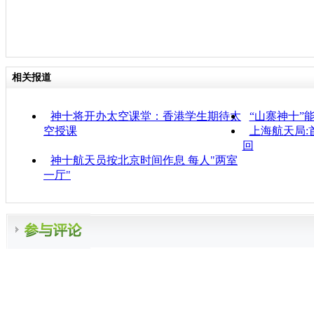
相关报道
神十将开办太空课堂：香港学生期待太
“山寨神十”
空授课
上海航天局:
回
神十航天员按北京时间作息 每人"两室
一厅"