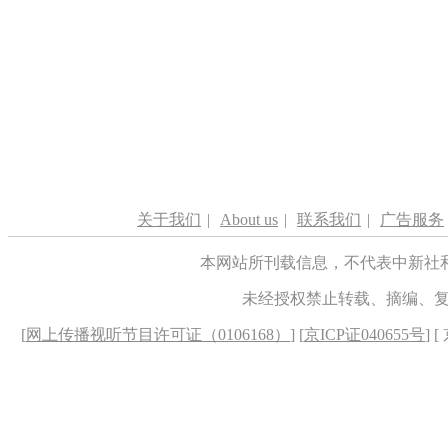
关于我们
|
About us
|
联系我们
|
广告服务
本网站所刊载信息，不代表中新社
未经授权禁止转载、摘编、
[
网上传播视听节目许可证（0106168）
] [
京ICP证040655号
] 