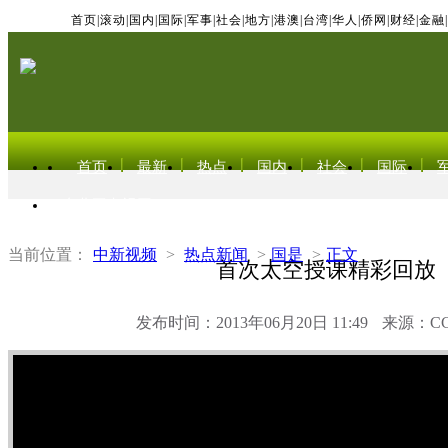
首页
|
滚动
|
国内
|
国际
|
军事
|
社会
|
地方
|
港澳
|
台湾
|
华人
|
侨网
|
财经
|
金融
|
首页
最新
热点
国内
社会
国际
东北亚电视网
当前位置：
中新视频
>
热点新闻
>
国是
>
正文
首次太空授课精彩回放
发布时间：2013年06月20日 11:49
来源：C