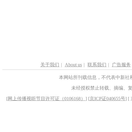
关于我们
|
About us
|
联系我们
|
广告服务
本网站所刊载信息，不代表中新社
未经授权禁止转载、摘编、
[
网上传播视听节目许可证（0106168）
] [
京ICP证040655号
] 