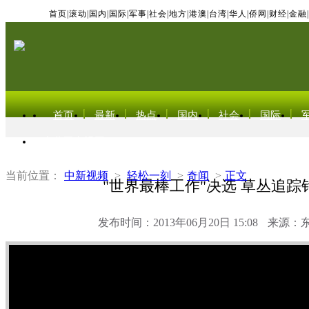
首页
|
滚动
|
国内
|
国际
|
军事
|
社会
|
地方
|
港澳
|
台湾
|
华人
|
侨网
|
财经
|
金融
|
首页
最新
热点
国内
社会
国际
东北亚电视网
当前位置：
中新视频
>
轻松一刻
>
奇闻
>
正文
"世界最棒工作"决选 草丛追踪
发布时间：2013年06月20日 15:08
来源：