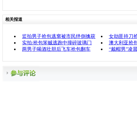
相关报道
监拍男子抢包逃窜被市民绊倒擒获
女劫匪持刀抢
实拍:抢包笨贼逃跑中撞碎玻璃门
澳大利亚抢
两男子喝酒壮胆后飞车抢包翻车
“戴帽男”凌