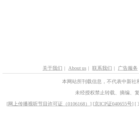
关于我们
|
About us
|
联系我们
|
广告服务
本网站所刊载信息，不代表中新社
未经授权禁止转载、摘编、
[
网上传播视听节目许可证（0106168）
] [
京ICP证040655号
] 