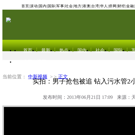
首页
|
滚动
|
国内
|
国际
|
军事
|
社会
|
地方
|
港澳
|
台湾
|
华人
|
侨网
|
财经
|
金融
|
首页
最新
热点
国内
社会
国际
东北亚电视网
当前位置：
中新视频
> >
正文
实拍：男子抢包被追 钻入污水管2
发布时间：2013年06月21日 17:09
来源：