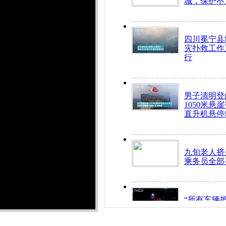
城，保护不
四川冕宁县
灾扑救工作
行
男子清明登
1050米悬
直升机悬停
九旬老人挤
乘务员全部
“所有车辆
开！”儿童
警急速救助