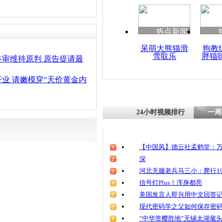
清明祭英烈
魂
热点新闻
呆萌大熊猫滑
狗教
雪取乐
胖猫
10.8亿元
审维持原判 原告提请最
武汉
业 请嫩模穿“天价黄金内
24小时视频排行
一周
【中国风】德云社孟鹤堂：万
深
河北无腿老兵马三小：爬行19
信号灯Plus！浑身都亮
美国发言人即兴用中文回答
现代密码学之父如何保存密
“中华赏樱胜地”无锡太湖鼋