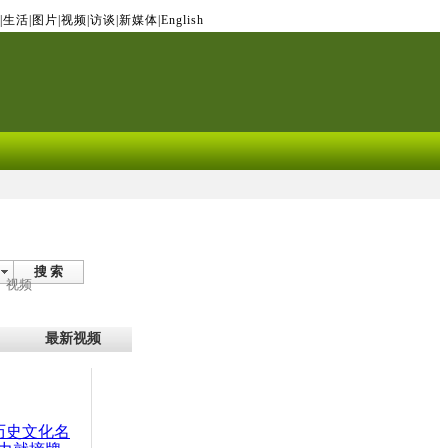
|
生活
|
图片
|
视频
|
访谈
|
新媒体
|
English
搜 索
视频
最新视频
：历史文化名