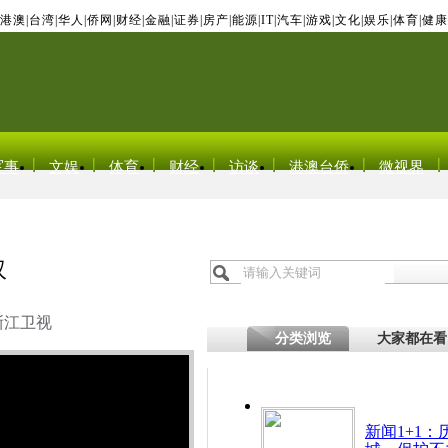
港澳
|
台湾
|
华人
|
侨网
|
财经
|
金融
|
证券
|
房产
|
能源
|
IT
|
汽车
|
游戏
|
文化
|
娱乐
|
体育
|
健康
军事
文娱
体育
财经
访谈
港澳台侨
微视界
汉
浙江卫视
分类浏览
大家都在看
新闻1+1