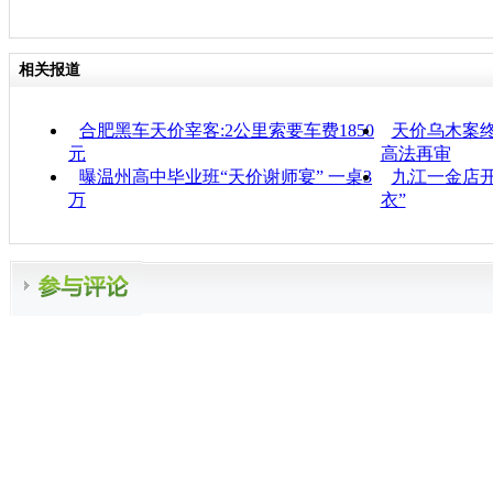
相关报道
合肥黑车天价宰客:2公里索要车费1850
天价乌木案终
元
高法再审
曝温州高中毕业班“天价谢师宴” 一桌3
九江一金店开
万
衣”