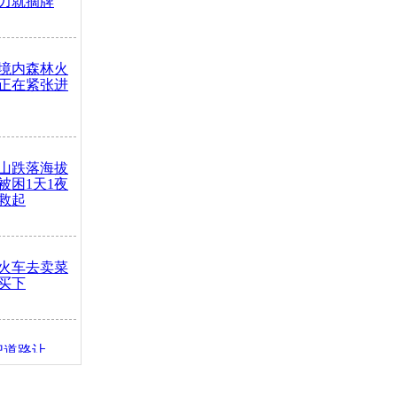
力就摘牌
境内森林火
正在紧张进
山跌落海拔
崖被困1天1夜
救起
火车去卖菜
买下
把道路让
突发疾病交