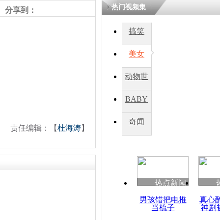
热门视频集
分享到：
四川一精神
搞笑
病发持大锤
美女
探访传承四
动物世
俗：近万民
英省亲送行
界
BABY
秀
奇闻
责任编辑：【
杜海涛
】
小伙骑车逆
崩溃 网上
因
热点新闻
四川兴文苗
度苗族花山
男孩错把电推
真心
当梳子
神剧