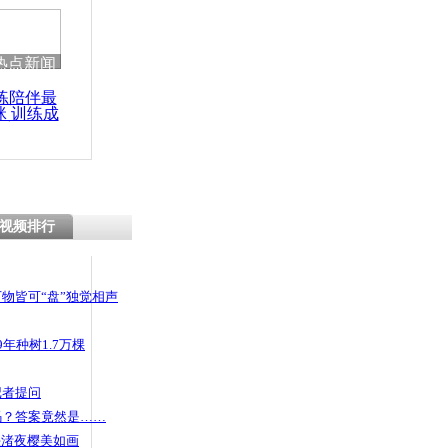
 哀思悼忠
热点新闻
练陪伴最
咪 训练成
天价翡翠亮相
功瘦身
视频排行
物皆可“盘”独觉相声
年种树1.7万棵
记者提问
码？答案竟然是……
头渚夜樱美如画