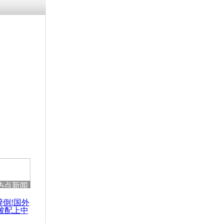
残疾男子因
砸银行
千年传统习
众为娥皇女
行被查情绪
回答崩溃原
热点新闻
乡上万人欢
节
醉倒!国外
被配上中
国民乐