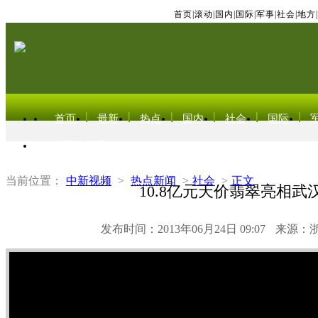
首页
|
滚动
|
国内
|
国际
|
军事
|
社会
|
地方
|
首页
最新
热点
国内
社会
国际
东北亚电视网
当前位置：
中新视频
>
热点新闻
>
社会
>
正文
10.8亿元天价翡翠亮相武
发布时间：2013年06月24日 09:07
来源：