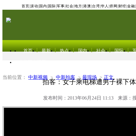
首页
|
滚动
|
国内
|
国际
|
军事
|
社会
|
地方
|
港澳
|
台湾
|
华人
|
侨网
|
财经
|
金融
|
首页
最新
热点
国内
社会
国际
东北亚电视网
当前位置：
中新视频
>
中新拍客
>
最现场
>
正文
拍客：女子乘电梯遭男子裸下体
发布时间：2013年06月24日 11:13
来源：