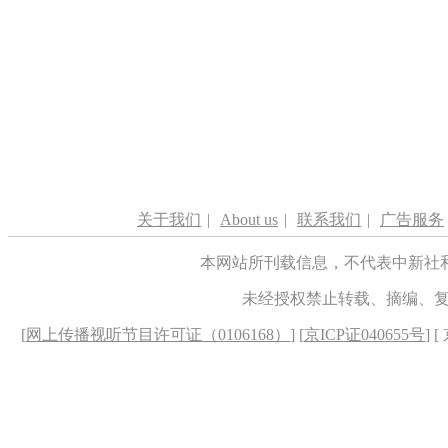
关于我们
|
About us
|
联系我们
|
广告服务
本网站所刊载信息，不代表中新社
未经授权禁止转载、摘编、
[
网上传播视听节目许可证（0106168）
] [
京ICP证040655号
] 