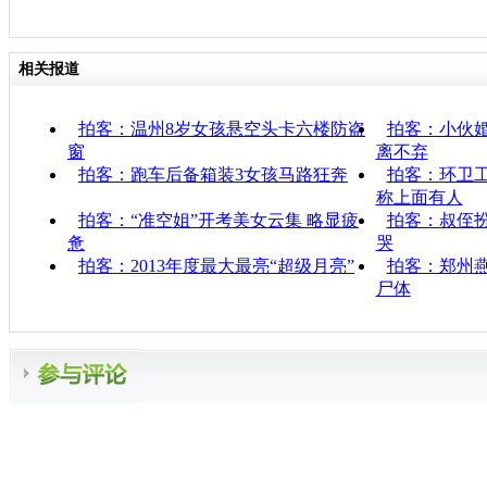
相关报道
拍客：温州8岁女孩悬空头卡六楼防盗
拍客：小伙婚
窗
离不弃
拍客：跑车后备箱装3女孩马路狂奔
拍客：环卫工
称上面有人
拍客：“准空姐”开考美女云集 略显疲
拍客：叔侄扮
惫
哭
拍客：2013年度最大最亮“超级月亮”
拍客：郑州燕
尸体