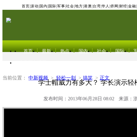
首页
|
滚动
|
国内
|
国际
|
军事
|
社会
|
地方
|
港澳
|
台湾
|
华人
|
侨网
|
财经
|
金融
|
首页
最新
热点
国内
社会
国际
东北亚电视网
当前位置：
中新视频
>
轻松一刻
>
搞笑
>
正文
学士帽威力有多大？ 学长演示轻
发布时间：2013年06月28日 08:02
来源：