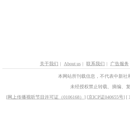
关于我们
|
About us
|
联系我们
|
广告服务
本网站所刊载信息，不代表中新社
未经授权禁止转载、摘编、
[
网上传播视听节目许可证（0106168）
] [
京ICP证040655号
] 