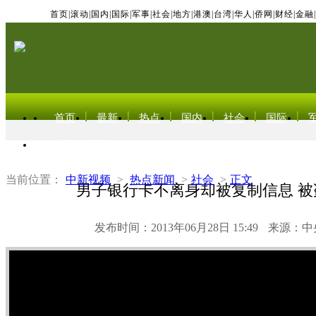
首页
|
滚动
|
国内
|
国际
|
军事
|
社会
|
地方
|
港澳
|
台湾
|
华人
|
侨网
|
财经
|
金融
|
首页
最新
热点
国内
社会
国际
东北亚电视网
当前位置：
中新视频
>
热点新闻
>
社会
>
正文
男子银行卡不离身却被复制信息 被盗
发布时间：2013年06月28日 15:49
来源：中