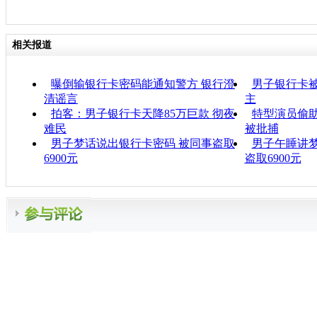
相关报道
曝倒输银行卡密码能通知警方 银行澄
男子银行卡被
清谣言
主
拍客：男子银行卡天降85万巨款 彻夜
特型演员偷助
难民
被批捕
男子梦话说出银行卡密码 被同事盗取
男子午睡讲梦
6900元
盗取6900元