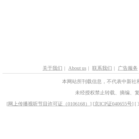
关于我们
|
About us
|
联系我们
|
广告服务
本网站所刊载信息，不代表中新社
未经授权禁止转载、摘编、
[
网上传播视听节目许可证（0106168）
] [
京ICP证040655号
] 