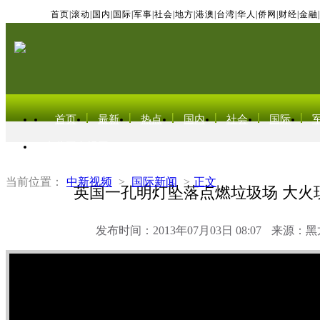
首页
|
滚动
|
国内
|
国际
|
军事
|
社会
|
地方
|
港澳
|
台湾
|
华人
|
侨网
|
财经
|
金融
|
首页
最新
热点
国内
社会
国际
东北亚电视网
当前位置：
中新视频
>
国际新闻
>
正文
英国一孔明灯坠落点燃垃圾场 大火
发布时间：2013年07月03日 08:07
来源：黑