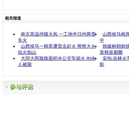
相关报道
南京高温伴随大风 一工地半日内两度
山西侯马棉
失火
中
山西侯马一棉库遭雷击起火 熊熊大火
韩媒称朝前线
似火焰山
盖韩首都圈
大同大雨致路面积水公交车熄火 80余
实拍:吉林火
人被困
影