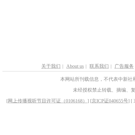
关于我们
|
About us
|
联系我们
|
广告服务
本网站所刊载信息，不代表中新社
未经授权禁止转载、摘编、
[
网上传播视听节目许可证（0106168）
] [
京ICP证040655号
] 