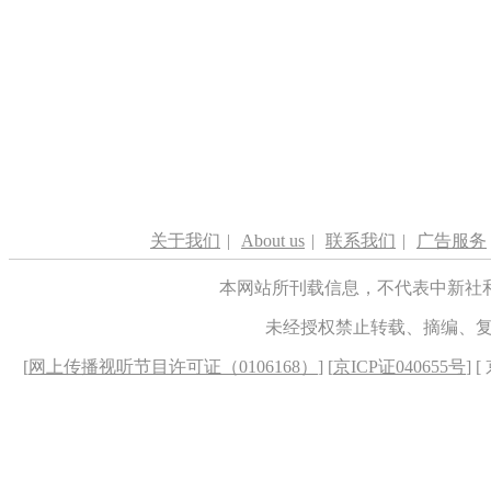
关于我们
|
About us
|
联系我们
|
广告服务
本网站所刊载信息，不代表中新社
未经授权禁止转载、摘编、
[
网上传播视听节目许可证（0106168）
] [
京ICP证040655号
] 