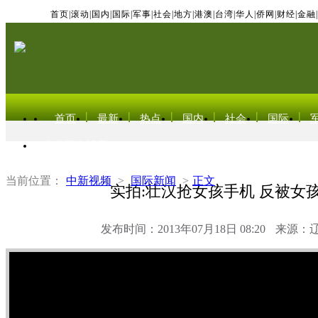
首页
|
滚动
|
国内
|
国际
|
军事
|
社会
|
地方
|
港澳
|
台湾
|
华人
|
侨网
|
财经
|
金融
|
首页
最新
热点
国内
社会
国际
东北亚电视网
当前位置：
中新视频
>
国际新闻
>
正文
实拍:壮汉抢女孩手机 反被女
发布时间：2013年07月18日 08:20
来源：