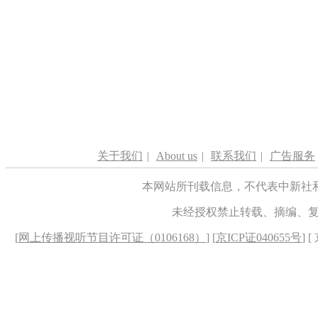
关于我们
|
About us
|
联系我们
|
广告服务
本网站所刊载信息，不代表中新社
未经授权禁止转载、摘编、
[
网上传播视听节目许可证（0106168）
] [
京ICP证040655号
] 