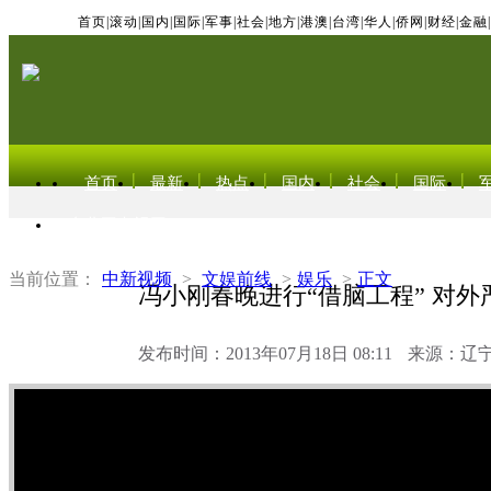
首页
|
滚动
|
国内
|
国际
|
军事
|
社会
|
地方
|
港澳
|
台湾
|
华人
|
侨网
|
财经
|
金融
|
首页
最新
热点
国内
社会
国际
东北亚电视网
当前位置：
中新视频
>
文娱前线
>
娱乐
>
正文
冯小刚春晚进行“借脑工程” 对外
发布时间：2013年07月18日 08:11
来源：辽