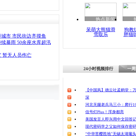
热点新闻
呆萌大熊猫滑
狗教
雪取乐
胖猫
城市 市民街边齐摸鱼
续暴雨 50余座水库超汛
 暂无人员伤亡
24小时视频排行
一周
【中国风】德云社孟鹤堂：万
深
河北无腿老兵马三小：爬行19
信号灯Plus！浑身都亮
美国发言人即兴用中文回答
现代密码学之父如何保存密
“中华赏樱胜地”无锡太湖鼋