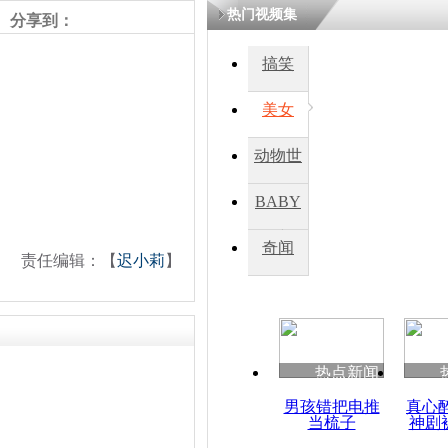
热门视频集
熷悎浣� 
分享到：
瘑灞€
搞笑
美女
娉板浗閫€
笂灏嗭細姝�
忓彈瀹炴垬
动物世
鍚稿紩澶氬
ㄤ笘鐣岃
界
BABY
秀
奇闻
大雨雷暴侵
责任编辑：【
迟小莉
】
斯 部分区
热点新闻
男孩错把电推
真心
当梳子
神剧