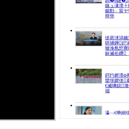
鍧�6鏈�2
鏃ュ湪澶╂
鍚勯」宸ヤ
辩华
缇庡浗涓嬪
哄摢鑸紵
獊浼氬惁寮
鈥滅伀鑽
鍔犳嬁澶ф
欒垷鑺傞
€滅唺鐚
禌
瀛﹁€咃細
€间笢鍗椾
解€滆劚閽
姪鎺ㄤ腑鍥