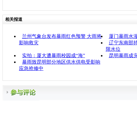
相关报道
兰州气象台发布暴雨红色预警 大雨将
厦门暴雨水漫
影响救灾
辽宁东南部持
限水位
实拍：厦大遭暴雨校园成“海”
昆明暴雨成灾
暴雨致昆明部分地区供水供电受影响
应急抢修中