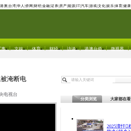
港澳
|
台湾
|
华人
|
侨网
|
财经
|
金融
|
证券
|
房产
|
能源
|
IT
|
汽车
|
游戏
|
文化
|
娱乐
|
体育
|
健康
军事
文娱
体育
财经
访谈
港澳台侨
微视界
域被淹断电
央电视台
分类浏览
大家都在看
2025澶忓