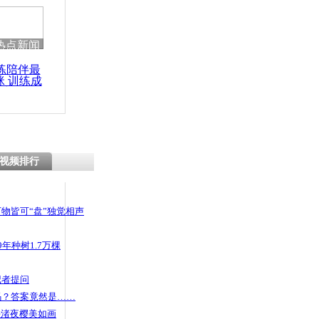
热点新闻
练陪伴最
咪 训练成
功瘦身
视频排行
物皆可“盘”独觉相声
年种树1.7万棵
记者提问
码？答案竟然是……
头渚夜樱美如画