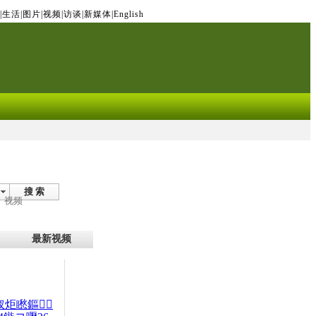
|
生活
|
图片
|
视频
|
访谈
|
新媒体
|
English
搜 索
视频
最新视频
杈炬矁鏂