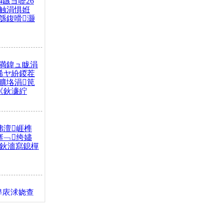
4鏃ヨ嚦26
触涓惧姙
綔鍑嗗灏
満鍏ュ眬涓
浠ヤ紛鍐茬
曠垎涓笢
《鈥濓紵
弗澶崕榫
搴﹁绔嬧
澂鈥濇寫鎴樿
缇庡浗娆查
簹涓庝腑鍥
┾€濓紝鍙嶅
解€斾笢鐩