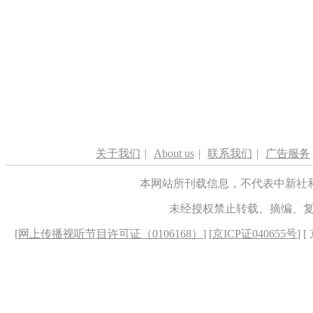
关于我们
|
About us
|
联系我们
|
广告服务
本网站所刊载信息，不代表中新社
未经授权禁止转载、摘编、
[
网上传播视听节目许可证（0106168）
] [
京ICP证040655号
] 