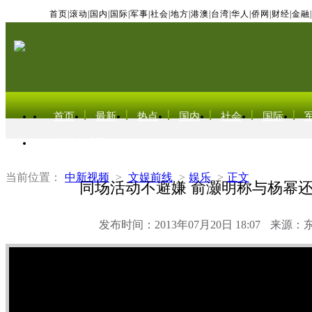
首页
|
滚动
|
国内
|
国际
|
军事
|
社会
|
地方
|
港澳
|
台湾
|
华人
|
侨网
|
财经
|
金融
|
首页
最新
热点
国内
社会
国际
东北亚电视网
当前位置：
中新视频
>
文娱前线
>
娱乐
>
正文
同场活动不避嫌 俞灏明称与杨幂
发布时间：2013年07月20日 18:07
来源：