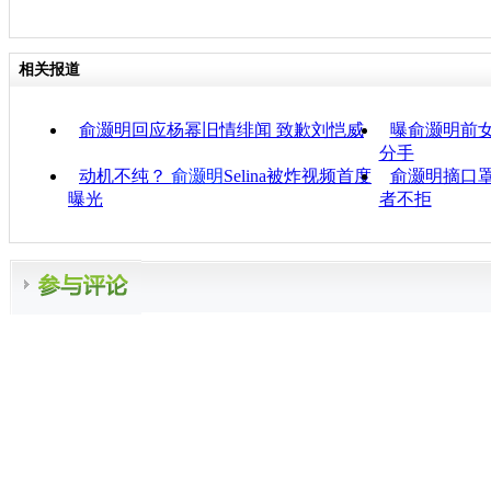
相关报道
俞灏明回应杨幂旧情绯闻 致歉刘恺威
曝俞灏明前女
分手
动机不纯？
俞灏明
Selina被炸视频首度
俞灏明摘口罩
曝光
者不拒