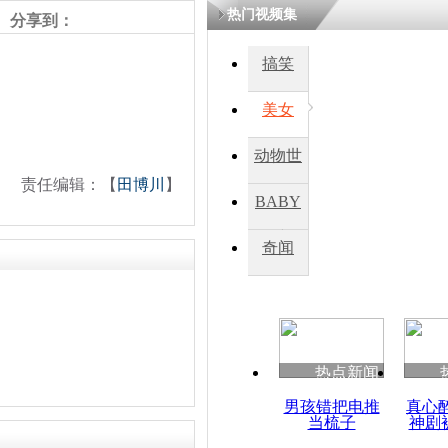
热门视频集
分享到：
四川一精神
搞笑
病发持大锤
美女
探访传承四
动物世
俗：近万民
责任编辑：【
田博川
】
英省亲送行
界
BABY
秀
奇闻
小伙骑车逆
崩溃 网上
因
热点新闻
四川兴文苗
度苗族花山
男孩错把电推
真心
当梳子
神剧