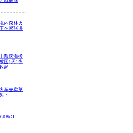
力就摘牌
境内森林火
正在紧张进
山跌落海拔
崖被困1天1夜
救起
火车去卖菜
买下
把道路让
突发疾病交