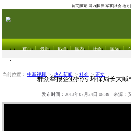
首页
|
滚动
|
国内
|
国际
|
军事
|
社会
|
地方
|
首页
最新
热点
国内
社会
国际
东北亚电视网
当前位置：
中新视频
>
热点新闻
>
社会
>
正文
群众举报企业排污 环保局长大喊“
发布时间：2013年07月24日 08:39
来源：