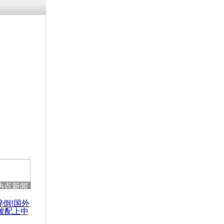
残疾男子因
砸银行
千年传统习
众为娥皇女
行被查情绪
回答崩溃原
热点新闻
乡上万人欢
节
醉倒!国外
被配上中
国民乐