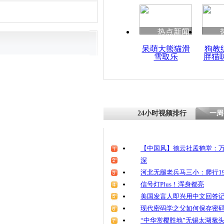
清明祭英烈
魂
热点新闻
呆萌大熊猫滑
狗教
雪取乐
胖猫
群众举报企
保局长大喊
24小时视频排行
一周
【中国风】德云社孟鹤堂：万
深
河北无腿老兵马三小：爬行19
信号灯Plus！浑身都亮
美国发言人即兴用中文回答
现代密码学之父如何保存密
“中华赏樱胜地”无锡太湖鼋