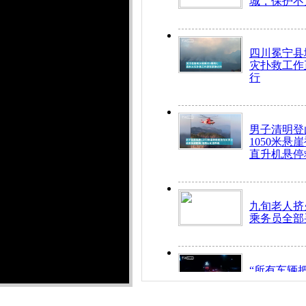
城，保护不
四川冕宁县
灾扑救工作
行
男子清明登
1050米悬
直升机悬停
九旬老人挤
乘务员全部
“所有车辆
开！”儿童
警急速救助