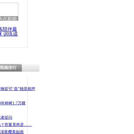
 哀思悼忠
热点新闻
练陪伴最
咪 训练成
业排污 环
功瘦身
“滚出去”
视频排行
物皆可“盘”独觉相声
年种树1.7万棵
记者提问
码？答案竟然是……
头渚夜樱美如画