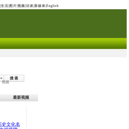
|
生活
|
图片
|
视频
|
访谈
|
新媒体
|
English
搜 索
视频
最新视频
：历史文化名