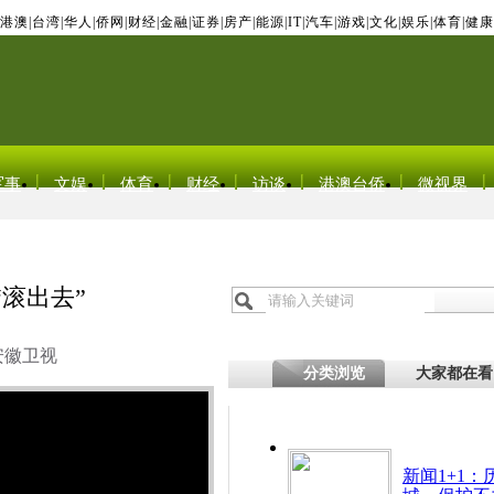
港澳
|
台湾
|
华人
|
侨网
|
财经
|
金融
|
证券
|
房产
|
能源
|
IT
|
汽车
|
游戏
|
文化
|
娱乐
|
体育
|
健康
军事
文娱
体育
财经
访谈
港澳台侨
微视界
滚出去”
安徽卫视
分类浏览
大家都在看
新闻1+1