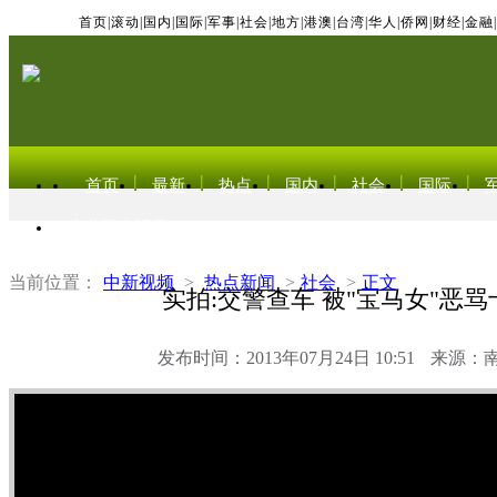
首页
|
滚动
|
国内
|
国际
|
军事
|
社会
|
地方
|
港澳
|
台湾
|
华人
|
侨网
|
财经
|
金融
|
首页
最新
热点
国内
社会
国际
东北亚电视网
当前位置：
中新视频
>
热点新闻
>
社会
>
正文
实拍:交警查车 被"宝马女"恶
发布时间：2013年07月24日 10:51
来源：