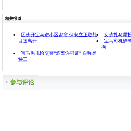
相关报道
团伙开宝马进小区盗窃 保安立正敬礼
女孩扎马尾扮
目送离开
宝马司机醉驾
拘
宝马男甩给交警“酒驾许可证” 自称是
特工