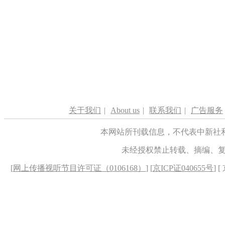
关于我们
|
About us
|
联系我们
|
广告服务
本网站所刊载信息，不代表中新社
未经授权禁止转载、摘编、
[
网上传播视听节目许可证（0106168）
] [
京ICP证040655号
] 